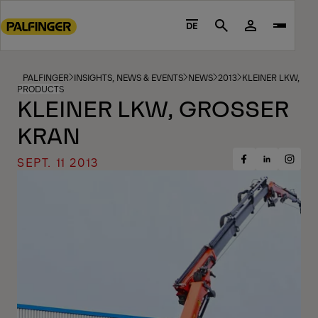
Go
to
DE
Search
main
content
Go
PALFINGER
INSIGHTS, NEWS & EVENTS
NEWS
2013
KLEINER LKW, GR
PRODUCTS
to
KLEINER LKW, GROSSER K
footer
RAN
content
SEPT. 11 2013
Share
Share
Share
on
on
on
Facebook
Insta
LinkedIn