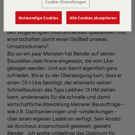
Cookie-Einstellungen
Aufstockungen in Holzrahmenbau. „Generell
beherrschen wir das gesamte Spektrum der
Zimmerer- und Dachdeckerarbeiten“, fasst er
Notwendige Cookies
Alle Cookies akzeptieren
zusammen. „Im Zimmererbereich haben wir uns auf
den vorgefertigten Holzrahmenbau spezialisiert und
erwirtschaften damit einen Großteil unseres
Umsatzvolumens“.
Bis vor ein paar Monaten hat Bender auf seinen
Baustellen zwei Krane eingesetzt, die vom Lkw
gezogen werden. Und war damit eigentlich ganz
zufrieden. Bis er zu der Überzeugung kam, dass er
einen 7,5 t-Lkw benötigt, der einerseits seinen
Schnellbaukran des Typs Liebherr 13 HM ziehen
kann, andererseits für die schnelle und damit
wirtschaftliche Abwicklung kleinerer Bauaufträge –
wie z.B. Dachsanierungen und –umdeckungen -
über einen eigenen Ladekran verfügt. Sein Ansatz
sei durchaus anspruchsvoll gewesen, gesteht
Bender: „Ich wollte unbedingt das Optimum für