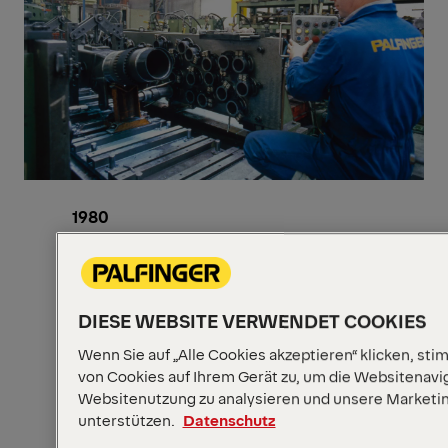
1980
PALFINGER baut für Bohrinseln
Unterwasserkrane für die Verlegung von
Rohrleitungen.
DIESE WEBSITE VERWENDET COOKIES
1981
Patente für kompensierte
Wenn Sie auf „Alle Cookies akzeptieren“ klicken, st
von Cookies auf Ihrem Gerät zu, um die Websitenavig
Überlastsicherung und Nachlaufkonsole.
Websitenutzung zu analysieren und unsere Market
1984
unterstützen.
Datenschutz
Wachstum erfordert Expansion.