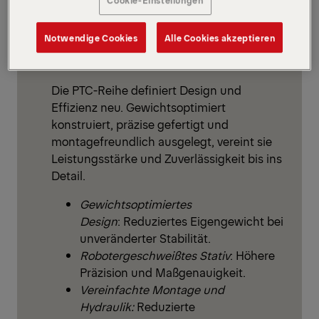
Lernen Sie die
PALFINGER Tail Lifts PTC-
Reihe
kennen – entwickelt, um neue
Notwendige Cookies
Alle Cookies akzeptieren
Standards für moderne Ladebordwände zu
setzen.
Die PTC-Reihe definiert Design und
Effizienz neu. Gewichtsoptimiert
konstruiert, präzise gefertigt und
montagefreundlich ausgelegt, vereint sie
Leistungsstärke und Zuverlässigkeit bis ins
Detail.
Gewichtsoptimiertes
Design
: Reduziertes Eigengewicht bei
unveränderter Stabilität.
Robotergeschweißtes Stativ
: Höhere
Präzision und Maßgenauigkeit.
Vereinfachte Montage und
Hydraulik:
Reduzierte