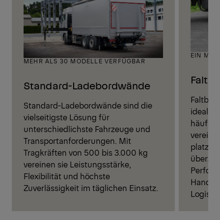
EIN MOD
MEHR ALS 30 MODELLE VERFÜGBAR
Faltb
Standard-Ladebordwände
Faltbar
Standard-Ladebordwände sind die
ideale 
vielseitigste Lösung für
häufig
unterschiedlichste Fahrzeuge und
vereine
Transportanforderungen. Mit
platzsp
Tragkräften von 500 bis 3.000 kg
überzeu
vereinen sie Leistungsstärke,
Perform
Flexibilität und höchste
Handha
Zuverlässigkeit im täglichen Einsatz.
Logistik