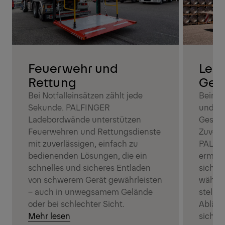
Feuerwehr und
Lebe
Rettung
Getr
Bei Notfalleinsätzen zählt jede
Beim T
Sekunde. PALFINGER
und Ge
Ladebordwände unterstützen
Geschw
Feuerwehren und Rettungsdienste
Zuverlä
mit zuverlässigen, einfach zu
PALFI
bedienenden Lösungen, die ein
ermögl
schnelles und sicheres Entladen
sicher
von schwerem Gerät gewährleisten
währen
– auch in unwegsamem Gelände
stelle
oder bei schlechter Sicht.
Abläuf
Mehr lesen
sicher.