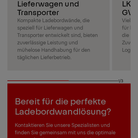
Lieferwagen und
LKW 
Transporter
GV
Kompakte Ladebordwände, die
Vielse
speziell für Lieferwagen und
für le
Transporter entwickelt sind, bieten
die ma
zuverlässige Leistung und
Zuverl
mühelose Handhabung für den
Logisti
täglichen Lieferbetrieb.
1/3
Bereit für die perfekte
Ladebordwandlösung?
Kontaktieren Sie unsere Spezialisten und
finden Sie gemeinsam mit uns die optimale