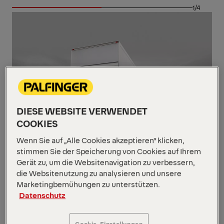
1/4
DIESE WEBSITE VERWENDET
COOKIES
Wenn Sie auf „Alle Cookies akzeptieren“ klicken,
stimmen Sie der Speicherung von Cookies auf Ihrem
Gerät zu, um die Websitenavigation zu verbessern,
die Websitenutzung zu analysieren und unsere
NEUE PRODUKTREIHE
Marketingbemühungen zu unterstützen.
Nächste Generation:
Datenschutz
PTC
Bereit für die nächste Generation?
Cookie-Einstellungen