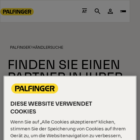
Go
to
AT
Search
main
content
Go
to
PALFINGER
HÄNDLERSUCHE
footer
content
FINDEN SIE EINEN
PARTNER IN IHRER
NÄHE
DIESE WEBSITE VERWENDET
COOKIES
Unser umfangreiches Netzwerk zertifizierter Händler
steht bereit, Ihnen bei der Suche nach dem
Wenn Sie auf „Alle Cookies akzeptieren“ klicken,
stimmen Sie der Speicherung von Cookies auf Ihrem
perfekten Produkt zu helfen. Geben Sie einfach
Gerät zu, um die Websitenavigation zu verbessern,
Ihren Standort ein, um eine Liste der Händler in Ihrer