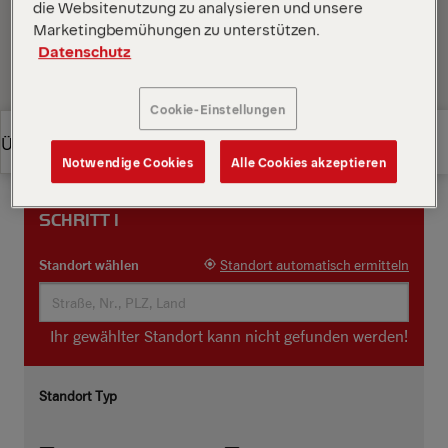
die Websitenutzung zu analysieren und unsere
Nähe sowie deren Kontaktdaten und
Marketingbemühungen zu unterstützen.
Anfahrtsbeschreibung anzuzeigen.
Datenschutz
Cookie-Einstellungen
Überblick
Notwendige Cookies
Alle Cookies akzeptieren
Überblick