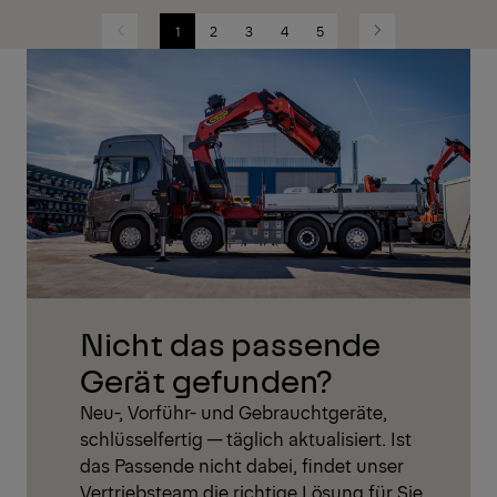
1
2
3
4
5
Previous
Next
Nicht das passende
Gerät gefunden?
Neu-, Vorführ- und Gebrauchtgeräte,
schlüsselfertig — täglich aktualisiert. Ist
das Passende nicht dabei, findet unser
Vertriebsteam die richtige Lösung für Sie.