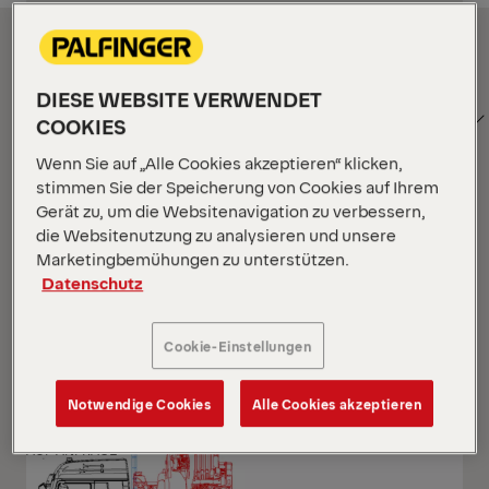
Filter anzeigen
DIESE WEBSITE VERWENDET
SORTIEREN
Filter anzeigen
COOKIES
NACH
Wenn Sie auf „Alle Cookies akzeptieren“ klicken,
stimmen Sie der Speicherung von Cookies auf Ihrem
Gerät zu, um die Websitenavigation zu verbessern,
Filter anzeigen
die Websitenutzung zu analysieren und unsere
Marketingbemühungen zu unterstützen.
Datenschutz
Filter anzeigen
Ihr Standort :
Wird geladen …
Rasteransicht
Listena
Cookie-Einstellungen
Rasteransicht
Listena
Notwendige Cookies
Alle Cookies akzeptieren
NEU
AUF ANFRAGE