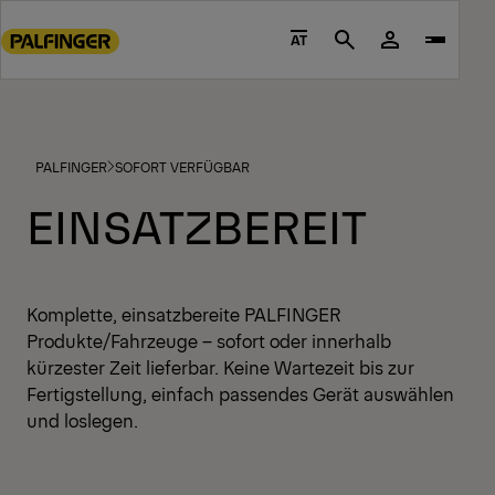
Go
to
AT
Search
main
content
Go
to
PALFINGER
SOFORT VERFÜGBAR
footer
content
EINSATZBEREIT
Komplette, einsatzbereite PALFINGER
Produkte/Fahrzeuge – sofort oder innerhalb
kürzester Zeit lieferbar. Keine Wartezeit bis zur
Fertigstellung, einfach passendes Gerät auswählen
und loslegen.