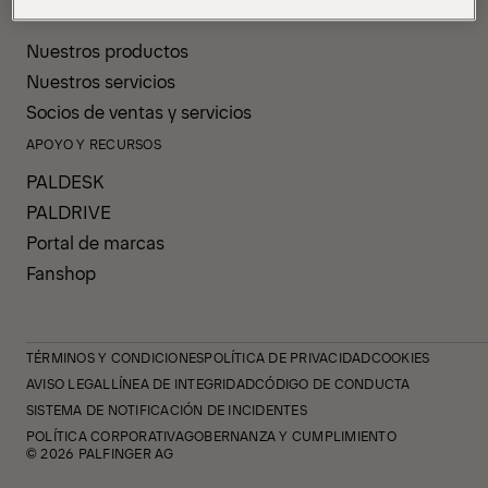
PRODUCTOS Y SERVICIOS
Nuestros productos
Nuestros servicios
Socios de ventas y servicios
APOYO Y RECURSOS
PALDESK
PALDRIVE
Portal de marcas
Fanshop
TÉRMINOS Y CONDICIONES
POLÍTICA DE PRIVACIDAD
COOKIES
AVISO LEGAL
LÍNEA DE INTEGRIDAD
CÓDIGO DE CONDUCTA
SISTEMA DE NOTIFICACIÓN DE INCIDENTES
POLÍTICA CORPORATIVA
GOBERNANZA Y CUMPLIMIENTO
© 2026 PALFINGER AG