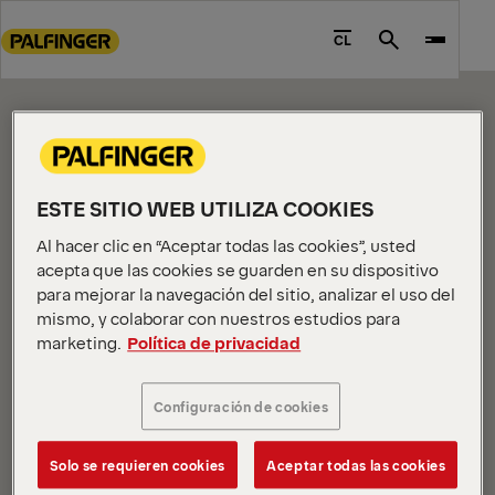
CONTENT PAGE
Go
to
CL
Search
Please edit me.
main
content
Go
to
footer
content
ESTE SITIO WEB UTILIZA COOKIES
Al hacer clic en “Aceptar todas las cookies”, usted
acepta que las cookies se guarden en su dispositivo
para mejorar la navegación del sitio, analizar el uso del
mismo, y colaborar con nuestros estudios para
marketing.
Política de privacidad
INFORMACIÓN DE LA EMPRESA
Sobre nosotros
Configuración de cookies
Noticias
Empleos
Solo se requieren cookies
Aceptar todas las cookies
Inversores