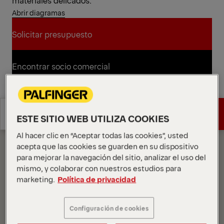
materiales delicados.
Abrir diagramas
Solicitar presupuesto
Solicitar presupuesto
Encontrar socio comercial
Encontrar socio comercial
Diagramas
Especificaciones
Solicitar presupuesto
ESTE SITIO WEB UTILIZA COOKIES
técnicas
Al hacer clic en “Aceptar todas las cookies”, usted
Especificaciones
acepta que las cookies se guarden en su dispositivo
Solicitar presupuesto
técnicas
para mejorar la navegación del sitio, analizar el uso del
mismo, y colaborar con nuestros estudios para
marketing.
Política de privacidad
Configuración de cookies