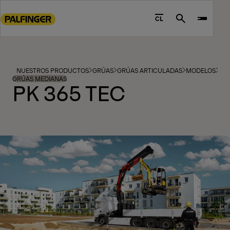
Go
to
CL
Search
main
content
Go
to
NUESTROS PRODUCTOS
GRÚAS
GRÚAS ARTICULADAS
MODELOS
footer
GRÚAS MEDIANAS
PK 365 TEC
content