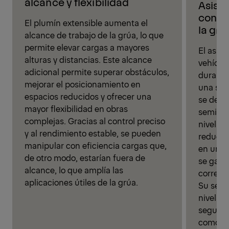
alcance y flexibilidad
Asiste
confi
El plumín extensible aumenta el
la grú
alcance de trabajo de la grúa, lo que
permite elevar cargas a mayores
El asist
alturas y distancias. Este alcance
vehícul
adicional permite superar obstáculos,
durante 
mejorar el posicionamiento en
una sola
espacios reducidos y ofrecer una
se desp
mayor flexibilidad en obras
semiaut
complejas. Gracias al control preciso
nivelac
y al rendimiento estable, se pueden
reduce 
manipular con eficiencia cargas que,
en un 80
de otro modo, estarían fuera de
se gara
alcance, lo que amplía las
correcto
aplicaciones útiles de la grúa.
Su senc
nivelac
segurida
comodid