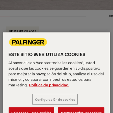
1/9
GRÚAS ARTICULADAS
Especificaciones clave
26 mt
Momento máx. de elevación
9.300 kg
Capacidad máxima de carga
ESTE SITIO WEB UTILIZA COOKIES
21,3 m
Alcance hidráulico máximo
Al hacer clic en “Aceptar todas las cookies”, usted
Ver todas las especificaciones
acepta que las cookies se guarden en su dispositivo
Nuestra gama SH High Performance está diseñada
para mejorar la navegación del sitio, analizar el uso del
para ofrecer la máxima potencia, resistencia y
mismo, y colaborar con nuestros estudios para
control. La eficiente PK 27002 SH ofrece un
marketing.
Política de privacidad
rendimiento hidráulico refinado y preciso para tareas
exigentes. El sistema S-HPLS aumenta la fuerza de
Configuración de cookies
elevación y estabiliza el movimiento cuando es
necesario, lo que resulta ideal para colocar cargas
pesadas con precisión en extensión completa.
Solo se requieren cookies
Aceptar todas las cookies