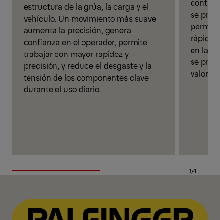
controla
estructura de la grúa, la carga y el
se prote
vehículo. Un movimiento más suave
permite
aumenta la precisión, genera
rápido y
confianza en el operador, permite
en la es
trabajar con mayor rapidez y
se prol
precisión, y reduce el desgaste y la
valor a 
tensión de los componentes clave
durante el uso diario.
1/4