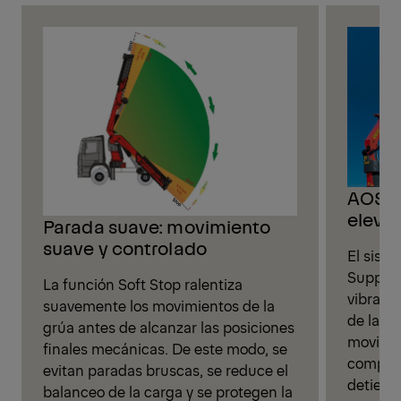
AOS –
eleva
Parada suave: movimiento
suave y controlado
El siste
Suppres
La función Soft Stop ralentiza
vibraci
suavemente los movimientos de la
de la c
grúa antes de alcanzar las posiciones
movimie
finales mecánicas. De este modo, se
compens
evitan paradas bruscas, se reduce el
detiene
balanceo de la carga y se protegen la