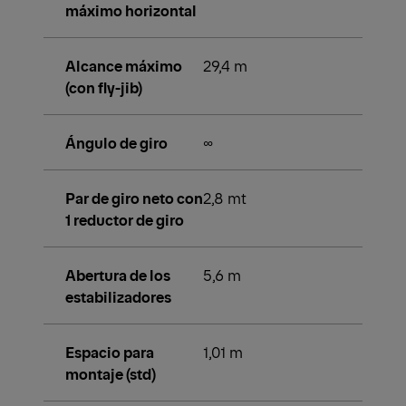
máximo horizontal
Alcance máximo
29,4 m
(con fly-jib)
Ángulo de giro
∞
Par de giro neto con
2,8 mt
1 reductor de giro
Abertura de los
5,6 m
estabilizadores
Espacio para
1,01 m
montaje (std)