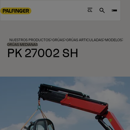
Go
to
CL
Search
main
content
Go
to
NUESTROS PRODUCTOS
GRÚAS
GRÚAS ARTICULADAS
MODELOS
footer
GRÚAS MEDIANAS
PK 27002 SH
content