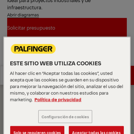
ideal para proyectos industriales y de
infraestructura.
Abrir diagramas
Solicitar presupuesto
Solicitar presupuesto
Encontrar socio comercial
ESTE SITIO WEB UTILIZA COOKIES
Encontrar socio comercial
Diagramas
Al hacer clic en “Aceptar todas las cookies”, usted
Especificaciones
Solicitar presupuesto
técnicas
acepta que las cookies se guarden en su dispositivo
para mejorar la navegación del sitio, analizar el uso del
Especificaciones
mismo, y colaborar con nuestros estudios para
Solicitar presupuesto
técnicas
marketing.
Política de privacidad
Configuración de cookies
Solo se requieren cookies
Aceptar todas las cookies