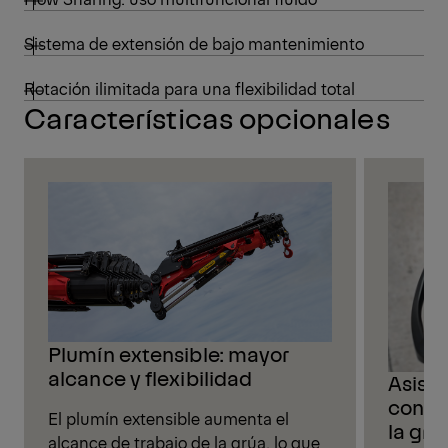
Sistema de extensión de bajo mantenimiento
Rotación ilimitada para una flexibilidad total
Características opcionales
Plumín extensible: mayor
alcance y flexibilidad
Asiste
confi
El plumín extensible aumenta el
la grú
alcance de trabajo de la grúa, lo que