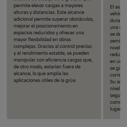
permite elevar cargas a mayores
El asist
alturas y distancias. Este alcance
vehícul
adicional permite superar obstáculos,
durante 
mejorar el posicionamiento en
una sola
espacios reducidos y ofrecer una
se desp
mayor flexibilidad en obras
semiaut
complejas. Gracias al control preciso
nivelac
y al rendimiento estable, se pueden
reduce 
manipular con eficiencia cargas que,
en un 80
de otro modo, estarían fuera de
se gara
alcance, lo que amplía las
correcto
aplicaciones útiles de la grúa.
Su senc
nivelac
segurida
comodid
lugar de