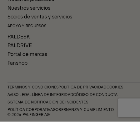
Nuestros servicios
Socios de ventas y servicios
APOYO Y RECURSOS
PALDESK
PALDRIVE
Portal de marcas
Fanshop
TÉRMINOS Y CONDICIONES
POLÍTICA DE PRIVACIDAD
COOKIES
AVISO LEGAL
LÍNEA DE INTEGRIDAD
CÓDIGO DE CONDUCTA
SISTEMA DE NOTIFICACIÓN DE INCIDENTES
POLÍTICA CORPORATIVA
GOBERNANZA Y CUMPLIMIENTO
© 2026 PALFINGER AG
FOLLOW US