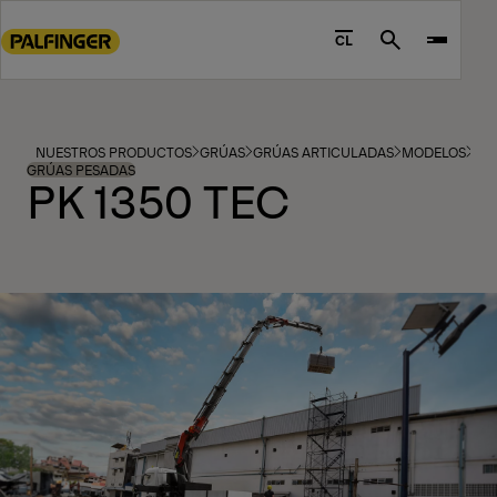
Go
to
CL
Search
main
content
Go
to
NUESTROS PRODUCTOS
GRÚAS
GRÚAS ARTICULADAS
MODELOS
footer
GRÚAS PESADAS
PK 1350 TEC
content