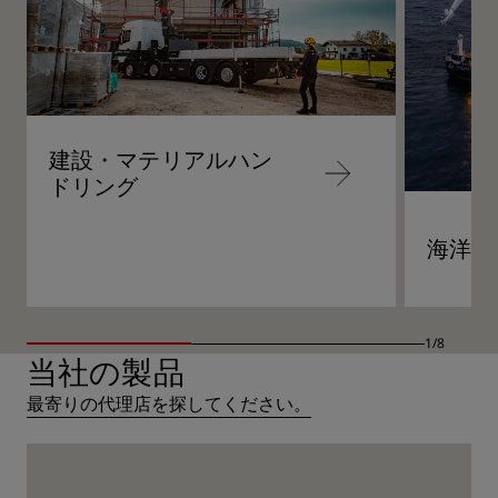
建設・マテリアルハン
コ
ドリング
ン
テ
ン
海洋
ツ
コ
へ
ン
移
テ
動
ン
ツ
へ
1/8
移
当社の製品
動
最寄りの代理店を探してください。