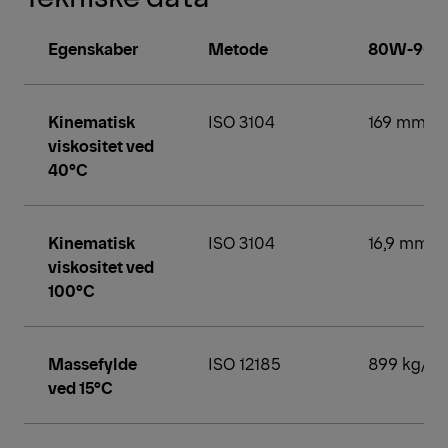
Egenskaber
Metode
80W-90
Kinematisk
ISO 3104
169 mm2/
viskositet ved
40°C
Kinematisk
ISO 3104
16,9 mm²/s
viskositet ved
100°C
Massefylde
ISO 12185
899 kg/m³
ved 15°C