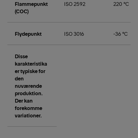
Flammepunkt
ISO 2592
220 °C
(COC)
Flydepunkt
ISO 3016
-36 °C
Disse
karakteristika
er typiske for
den
nuværende
produktion.
Der kan
forekomme
variationer.