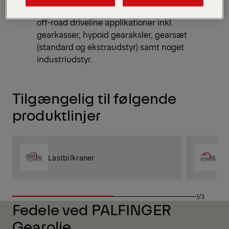
egnet til moderat og tungt belastede on og
off-road driveline applikationer inkl.
gearkasser, hypoid gearaksler, gearsæt
(standard og ekstraudstyr) samt noget
industriudstyr.
Tilgængelig til følgende
produktlinjer
Lastbilkraner
E
1/3
Fedele ved PALFINGER
Gearolie