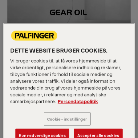
DETTE WEBSITE BRUGER COOKIES.
Vi bruger cookies til, at få vores hjemmeside til at
virke ordentligt, personalisere indhold og reklamer,
tilbyde funktioner i forhold til sociale medier og
analysere vores traffik. Vi deler også information
vedrørende din brug af vores hjemmeside på vores
sociale medier, i reklamer og med analytiske
samarbejdspartnere.
Persondatapolitik
PALFINGER Gearolie
Cookie - indstillinger
PALFINGERs gearolie er tilpasset SAE
80W-90, 90 eller 80W's krav i omgivelser
Kun nødvendige cookies
Accepter alle cookies
med store temperatursvingninger. Olien er