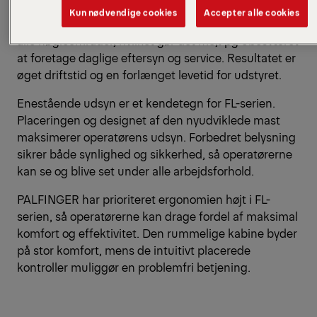
komponenter fra FLS- og FLM-serierne. Dette
Kun nødvendige cookies
Accepter alle cookies
forenkler vedligeholdelsen ved at give let adgang til
alle nøgleområder, hvilket gør det me,t pg ubesværet
at foretage daglige eftersyn og service. Resultatet er
øget driftstid og en forlænget levetid for udstyret.
Enestående udsyn er et kendetegn for FL-serien.
Placeringen og designet af den nyudviklede mast
maksimerer operatørens udsyn. Forbedret belysning
sikrer både synlighed og sikkerhed, så operatørerne
kan se og blive set under alle arbejdsforhold.
PALFINGER har prioriteret ergonomien højt i FL-
serien, så operatørerne kan drage fordel af maksimal
komfort og effektivitet. Den rummelige kabine byder
på stor komfort, mens de intuitivt placerede
kontroller muliggør en problemfri betjening.