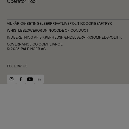
Operator Pool
VILKÅR OG BETINGELSER
PRIVATLIVSPOLITIK
COOKIES
AFTRYK
WHISTLEBLOWERORDNING
CODE OF CONDUCT
INDBERETNING AF SIKKERHEDSHÆNDELSER
VIRKSOMHEDSPOLITIK
GOVERNANCE OG COMPLIANCE
© 2026 PALFINGER AG
FOLLOW US
instagram
facebook
youtube
linkedin