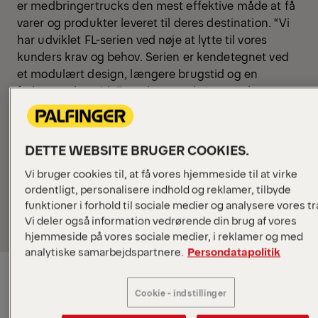
er medbringertrucks den mest effektive måde at få
varer og produkter leveret til deres destination. “Vi
har udviklet FL-serien ved nøje at lytte til vores
kunders krav og behov. Serien er kendetegnet ved
et modulært design, længere brugstid og en
forlænget levetid. Derudover maksimerer den
nyudviklede mast operatørens udsyn markant,”
siger Andreas Hille, SVP Global Product Line
Management and R&D hos PALFINGER. “På bauma
DETTE WEBSITE BRUGER COOKIES.
2025 vil vi præsentere vores mest kraftfulde
Vi bruger cookies til, at få vores hjemmeside til at virke
portefølje af løfteløsninger under mottoet 'Go for
ordentligt, personalisere indhold og reklamer, tilbyde
Solution P' – hvor vi positionerer os som en one-
funktioner i forhold til sociale medier og analysere vores tra
stop-shop for vores kunder.”
Vi deler også information vedrørende din brug af vores
hjemmeside på vores sociale medier, i reklamer og med
analytiske samarbejdspartnere.
Persondatapolitik
FL-serien: En ny definition af
pålidelighed
Cookie - indstillinger
FL-serien har et modulært design, der integrerer