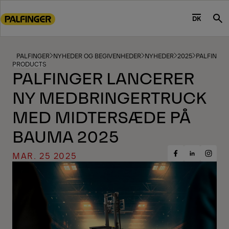
Go
to
DK
Sea
main
content
Go
PALFINGER
NYHEDER OG BEGIVENHEDER
NYHEDER
2025
PALFINGE
PRODUCTS
to
PALFINGER LANCERER
footer
NY MEDBRINGERTRUCK
content
MED MIDTERSÆDE PÅ
BAUMA 2025
MAR. 25 2025
Share
Share
Share
on
on
on
Facebook
Insta
LinkedIn