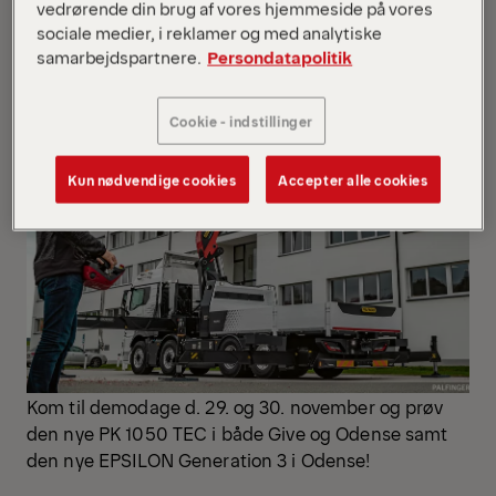
vedrørende din brug af vores hjemmeside på vores
sociale medier, i reklamer og med analytiske
samarbejdspartnere.
Persondatapolitik
Cookie - indstillinger
Kun nødvendige cookies
Accepter alle cookies
Kom til demodage d. 29. og 30. november og prøv
den nye PK 1050 TEC i både Give og Odense samt
den nye EPSILON Generation 3 i Odense!