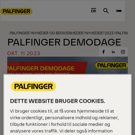
Go
to
DK
Search
main
content
Go
PALFINGER
NYHEDER OG BEGIVENHEDER
NYHEDER
2023
PALFINGE
PALFINGER DEMODAGE
to
footer
OKT. 11 2023
Share
Share
Share
content
on
on
on
Facebook
Insta
LinkedIn
DETTE WEBSITE BRUGER COOKIES.
Vi bruger cookies til, at få vores hjemmeside til at
virke ordentligt, personalisere indhold og reklamer,
tilbyde funktioner i forhold til sociale medier og
analysere vores traffik. Vi deler også information