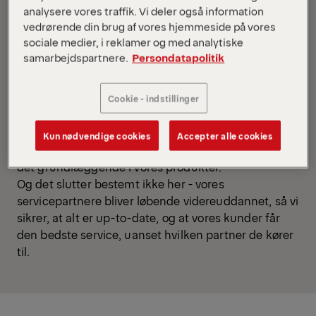
analysere vores traffik. Vi deler også information
vedrørende din brug af vores hjemmeside på vores
sociale medier, i reklamer og med analytiske
samarbejdspartnere.
Persondatapolitik
Palfinger Danmark har afholdt to dages kursus for
Cookie - indstillinger
vores nyeste servicepartnere med hjælp fra to
dygtige undervisere fra PALFINGER i Østrig. Begge
Kun nødvendige cookies
Accepter alle cookies
dage blev flittigt brugt på at lære, afprøve og forstå
det grundlæggende i vores produkter.
Og det slutter bestemt ikke her - vores
servicepartnere bliver løbende videreuddannet, så vi
sikrer, at alt er up-to-date, og at vores kunder får
den bedste service, uanset hvilken partner de kører
til.