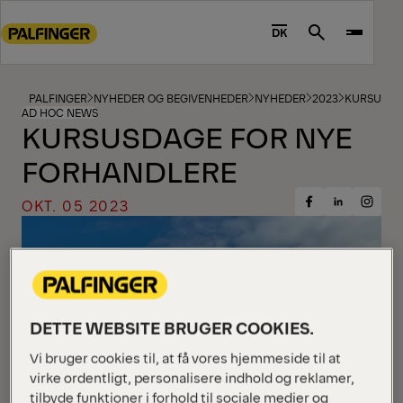
Go
to
DK
Search
main
content
Go
PALFINGER
NYHEDER OG BEGIVENHEDER
NYHEDER
2023
KURSUSDA
AD HOC NEWS
to
KURSUSDAGE FOR NYE
footer
FORHANDLERE
content
OKT. 05 2023
Share
Share
Share
on
on
on
Facebook
Insta
LinkedIn
DETTE WEBSITE BRUGER COOKIES.
Vi bruger cookies til, at få vores hjemmeside til at
virke ordentligt, personalisere indhold og reklamer,
tilbyde funktioner i forhold til sociale medier og