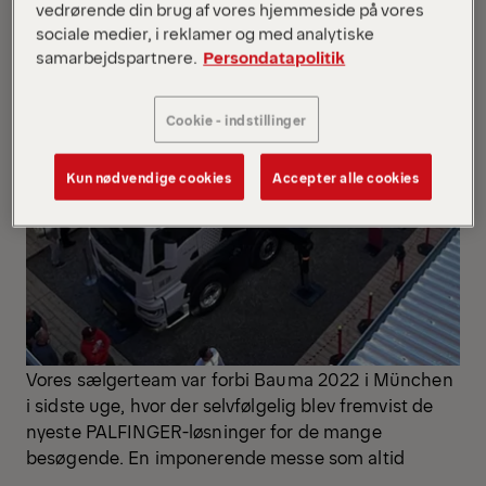
vedrørende din brug af vores hjemmeside på vores
sociale medier, i reklamer og med analytiske
samarbejdspartnere.
Persondatapolitik
Cookie - indstillinger
Kun nødvendige cookies
Accepter alle cookies
Vores sælgerteam var forbi Bauma 2022 i München
i sidste uge, hvor der selvfølgelig blev fremvist de
nyeste PALFINGER-løsninger for de mange
besøgende. En imponerende messe som altid