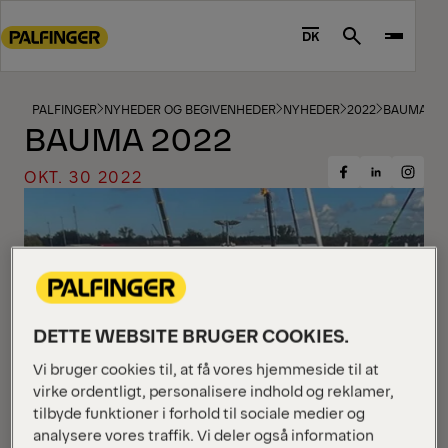
Go
to
DK
Search
main
content
Go
PALFINGER
NYHEDER OG BEGIVENHEDER
NYHEDER
2022
BAUMA 20
BAUMA 2022
to
footer
OKT. 30 2022
Share
Share
Share
content
on
on
on
Facebook
Insta
LinkedIn
DETTE WEBSITE BRUGER COOKIES.
Vi bruger cookies til, at få vores hjemmeside til at
virke ordentligt, personalisere indhold og reklamer,
tilbyde funktioner i forhold til sociale medier og
analysere vores traffik. Vi deler også information