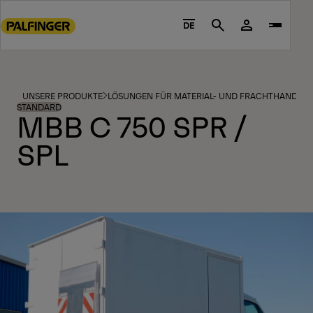
Go
to
DE
Search
main
content
Go
to
UNSERE PRODUKTE
LÖSUNGEN FÜR MATERIAL- UND FRACHTHANDHA
footer
STANDARD
MBB C 750 SPR /
content
SPL