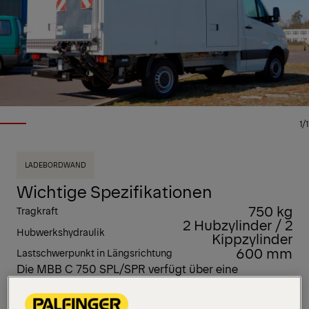
1/1
LADEBORDWAND
Wichtige Spezifikationen
750 kg
Tragkraft
2 Hubzylinder / 2
Hubwerkshydraulik
Kippzylinder
600 mm
Lastschwerpunkt in Längsrichtung
Die MBB C 750 SPL/SPR verfügt über eine
Teilplattform, die entweder auf der linken oder
rechten Fahrzeugseite montiert wird und einen