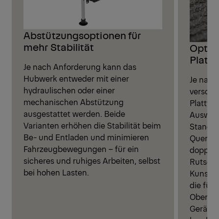
Abstützungsoptionen für
mehr Stabilität
Optio
Platt
Je nach Anforderung kann das
Hubwerk entweder mit einer
Je nach
hydraulischen oder einer
verschi
mechanischen Abstützung
Plattfo
ausgestattet werden. Beide
Auswahl
Varianten erhöhen die Stabilität beim
Standar
Be- und Entladen und minimieren
Querfrä
Fahrzeugbewegungen – für ein
doppelt
sicheres und ruhiges Arbeiten, selbst
Rutsch
bei hohen Lasten.
Kunstst
die für 
Oberflä
Geräusc