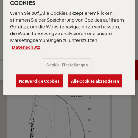
über große Flächen.
COOKIES
Diagramme öffnen
Wenn Sie auf „Alle Cookies akzeptieren“ klicken,
stimmen Sie der Speicherung von Cookies auf Ihrem
Angebot anfordern
Gerät zu, um die Websitenavigation zu verbessern,
die Websitenutzung zu analysieren und unsere
Marketingbemühungen zu unterstützen.
Angebot anfordern
Vertriebspartner finden
Datenschutz
Vertriebspartner finden
Diagramme
Cookie-Einstellungen
Angebot anfordern
Highlights
Notwendige Cookies
Alle Cookies akzeptieren
Angebot anfordern
Highlights