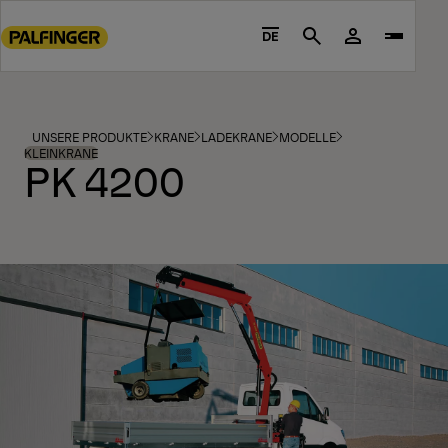
Go
to
DE
Search
main
content
Go
to
UNSERE PRODUKTE
KRANE
LADEKRANE
MODELLE
footer
KLEINKRANE
PK 4200
content