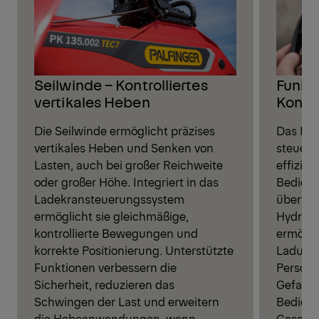
Seilwinde – Kontrolliertes
Funkf
vertikales Heben
Kontro
Die Seilwinde ermöglicht präzises
Das Fu
vertikales Heben und Senken von
steuert
Lasten, auch bei großer Reichweite
effizien
oder großer Höhe. Integriert in das
Bediene
Ladekransteuerungssystem
übertra
ermöglicht sie gleichmäßige,
Hydraul
kontrollierte Bewegungen und
ermöglic
korrekte Positionierung. Unterstützte
Ladung,
Funktionen verbessern die
Person 
Sicherheit, reduzieren das
Gefahre
Schwingen der Last und erweitern
Bediene
die Hebeanwendungen, wenn
Geschwi