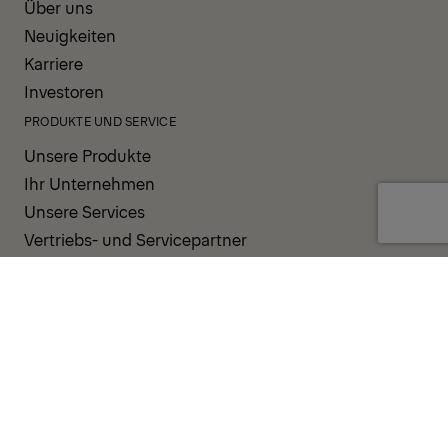
Über uns
Neuigkeiten
Karriere
Investoren
PRODUKTE UND SERVICE
Unsere Produkte
Ihr Unternehmen
Unsere Services
Vertriebs- und Servicepartner
UNTERSTÜTZUNG UND RESSOURCEN
PALDESK
Sofort verfügbar
Brand Portal
Fanshop
Operator Pool