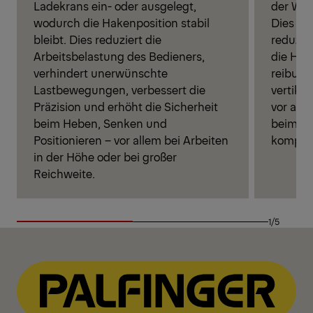
Ladekrans ein- oder ausgelegt,
der Win
wodurch die Hakenposition stabil
Dies sc
bleibt. Dies reduziert die
reduzier
Arbeitsbelastung des Bedieners,
die Hebe
verhindert unerwünschte
reibung
Lastbewegungen, verbessert die
vertika
Präzision und erhöht die Sicherheit
vor all
beim Heben, Senken und
beim Z
Positionieren – vor allem bei Arbeiten
komple
in der Höhe oder bei großer
Reichweite.
1/5