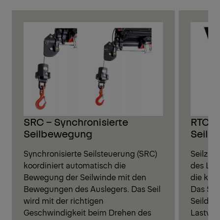
SRC – Synchronisierte
RTC –
Seilbewegung
Seils
Synchronisierte Seilsteuerung (SRC)
Seilzug
koordiniert automatisch die
des Lad
Bewegung der Seilwinde mit den
die kor
Bewegungen des Auslegers. Das Seil
Das Sys
wird mit der richtigen
Seildur
Geschwindigkeit beim Drehen des
Lastver