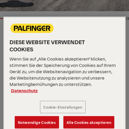
1/13
LADEKRAN
DIESE WEBSITE VERWENDET
Wichtige Spezifikationen
COOKIES
150,7 mt
Max. Hubmoment
Wenn Sie auf „Alle Cookies akzeptieren“ klicken,
40.000 kg
Max. Hubkraft
stimmen Sie der Speicherung von Cookies auf Ihrem
25,6 m
Max. hydraulische Reichweite
Gerät zu, um die Websitenavigation zu verbessern,
Alle Spezifikationen anzeigen
die Websitenutzung zu analysieren und unsere
Unsere SH High Performance Reihe ist auf maximale
Marketingbemühungen zu unterstützen.
Leistung, Ausdauer und Kontrolle ausgelegt. Der PK
Datenschutz
200002 L SH ist der ultimative Kran mit hoher
Reichweite für große Infrastruktur- und
Cookie-Einstellungen
Industrieprojekte. DPS Plus erhöht den Druck des
Fliehkraftauslegers, um die Hebekraft für Stabilität
und Präzision bei großer Reichweite zu maximieren –
Notwendige Cookies
Alle Cookies akzeptieren
ideal für Schwerlastarbeiten in extremen Höhen.