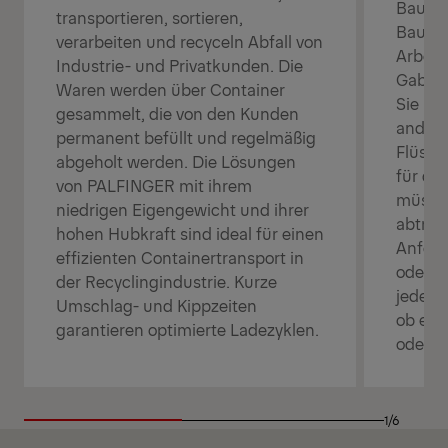
Bauun
transportieren, sortieren,
Bauma
verarbeiten und recyceln Abfall von
Arbeit
Industrie- und Privatkunden. Die
Gabels
Waren werden über Container
Sie la
gesammelt, die von den Kunden
andere
permanent befüllt und regelmäßig
Flüssig
abgeholt werden. Die Lösungen
für de
von PALFINGER mit ihrem
müssen
niedrigen Eigengewicht und ihrer
abtran
hohen Hubkraft sind ideal für einen
Anford
effizienten Containertransport in
oder r
der Recyclingindustrie. Kurze
jeden 
Umschlag- und Kippzeiten
ob es 
garantieren optimierte Ladezyklen.
oder e
1/6