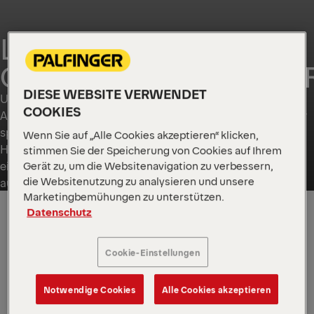
LÖSUNGEN FÜR DEN
CONTAINERTRANSPO
DIESE WEBSITE VERWENDET
Unser Portfolio für Container-Handhabung umfasst
COOKIES
Abrollkipper und Absetzkipper und spezielle Lösungen für
spezifische lokale Anforderungen. Diese
Wenn Sie auf „Alle Cookies akzeptieren“ klicken,
Handhabungseinheiten sind für einen sicheren Betrieb,
stimmen Sie der Speicherung von Cookies auf Ihrem
eine hohe Nutzlast und eine lange Nutzungsdauer
Gerät zu, um die Websitenavigation zu verbessern,
die Websitenutzung zu analysieren und unsere
ausgelegt.
Marketingbemühungen zu unterstützen.
Datenschutz
GLOBAL
Cookie-Einstellungen
Notwendige Cookies
Alle Cookies akzeptieren