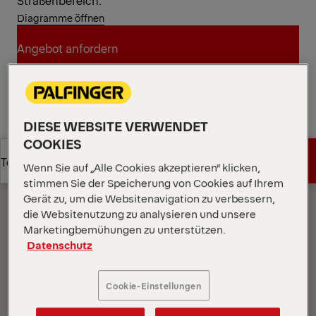
Straßenbereich.
Diagramme öffnen
Angebot anfordern
Angebot anfordern
Vertriebspartner finden
DIESE WEBSITE VERWENDET
Vertriebspartner finden
COOKIES
Diagramme
Angebot anfordern
Technische Daten
Wenn Sie auf „Alle Cookies akzeptieren“ klicken,
stimmen Sie der Speicherung von Cookies auf Ihrem
Gerät zu, um die Websitenavigation zu verbessern,
Angebot anfordern
Technische Daten
die Websitenutzung zu analysieren und unsere
Marketingbemühungen zu unterstützen.
Datenschutz
Cookie-Einstellungen