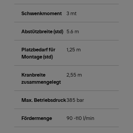
Schwenkmoment
3 mt
Abstützbreite (std)
5.6 m
Platzbedarf für
1,25 m
Montage (std)
Kranbreite
2,55 m
zusammengelegt
Max. Betriebsdruck
385 bar
Fördermenge
90 -110 l/min