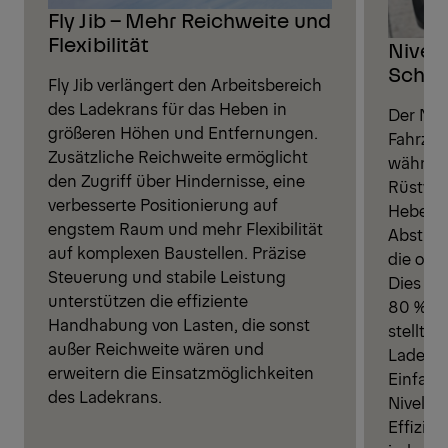
Fly Jib – Mehr Reichweite und
Flexibilität
Nivell
Schnel
Fly Jib verlängert den Arbeitsbereich
des Ladekrans für das Heben in
Der Nive
größeren Höhen und Entfernungen.
Fahrzeu
Zusätzliche Reichweite ermöglicht
während
den Zugriff über Hindernisse, eine
Rüstvor
verbesserte Positionierung auf
Hebelei
engstem Raum und mehr Flexibilität
Abstütz
auf komplexen Baustellen. Präzise
die opti
Steuerung und stabile Leistung
Dies ver
unterstützen die effiziente
80 %, ve
Handhabung von Lasten, die sonst
stellt d
außer Reichweite wären und
Ladekra
erweitern die Einsatzmöglichkeiten
Einfach
des Ladekrans.
Nivelli
Effizie