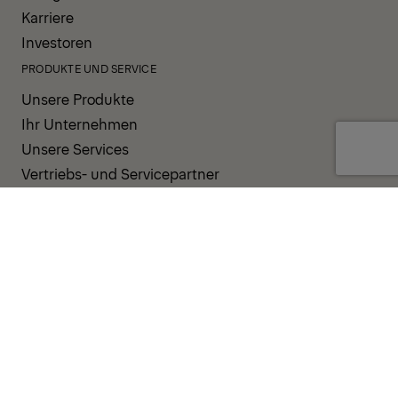
Karriere
Investoren
PRODUKTE UND SERVICE
Unsere Produkte
Ihr Unternehmen
Unsere Services
Vertriebs- und Servicepartner
UNTERSTÜTZUNG UND RESSOURCEN
PALDESK
Sofort verfügbar
Brand Portal
Fanshop
Operator Pool