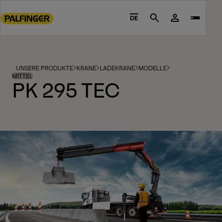
Go
to
DE
Search
main
content
Go
to
UNSERE PRODUKTE
KRANE
LADEKRANE
MODELLE
footer
MITTEL
PK 295 TEC
content