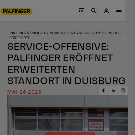
Go
to
DE
Search
main
content
Go
PALFINGER
INSIGHTS, NEWS & EVENTS
NEWS
2025
SERVICE-OFFENSI
JOBREPORTS
to
SERVICE-OFFENSIVE:
footer
PALFINGER ERÖFFNET
content
ERWEITERTEN
STANDORT IN DUISBURG
MAI 26 2025
Share
Share
Share
on
on
on
Facebook
Insta
LinkedIn