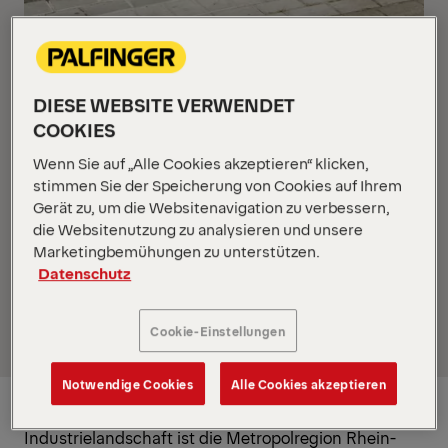
Mit der Eröffnung des deutlich vergrößerten
Standorts in Duisburg setzt PALFINGER einen
wichtigen strategischen Schritt im Ausbau seines
globalen Servicenetzwerks. Die umfassend
DIESE WEBSITE VERWENDET
modernisierte Niederlassung bietet ideale
COOKIES
Voraussetzungen, um die Servicequalität in der
Wenn Sie auf „Alle Cookies akzeptieren“ klicken,
Industrie- und Metropolregion Rhein-Ruhr
stimmen Sie der Speicherung von Cookies auf Ihrem
nachhaltig zu steigern und regionale
Gerät zu, um die Websitenavigation zu verbessern,
Partnerschaften weiter zu stärken. Als zweitgrößter
die Websitenutzung zu analysieren und unsere
deutscher Servicestandort trägt Duisburg
Marketingbemühungen zu unterstützen.
maßgeblich zur Präsenz von PALFINGER in
Datenschutz
Deutschland bei und unterstützt das
flächendeckende, internationale Netzwerk.
Cookie-Einstellungen
Notwendige Cookies
Alle Cookies akzeptieren
Mit einer Wirtschaftsleistung von mehr als 190
Milliarden Euro und einer eng verflochtenen
Industrielandschaft ist die Metropolregion Rhein-