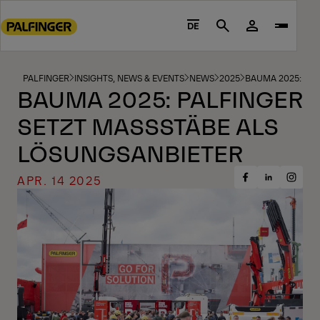
Go
to
DE
Search
main
content
Go
PALFINGER
INSIGHTS, NEWS & EVENTS
NEWS
2025
BAUMA 2025: PAL
BAUMA 2025: PALFINGER
to
footer
SETZT MASSSTÄBE ALS L
content
ÖSUNGSANBIETER
APR. 14 2025
Share
Share
Share
on
on
on
Facebook
Insta
LinkedIn