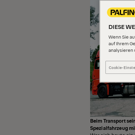
DIESE W
Wenn Sie auf
auf Ihrem Ge
analysieren
Cookie-Einst
Beim Transport sei
Spezialfahrzeug m
Wer sich heute ein 