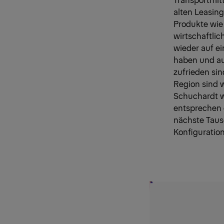
alten Leasin
Produkte wie
wirtschaftlic
wieder auf e
haben und au
zufrieden si
Region sind w
Schuchardt w
entsprechen 
nächste Tausc
Konfiguratio