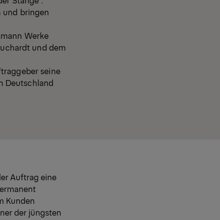
n und bringen
essmann Werke
huchardt und dem
ftraggeber seine
ch Deutschland
der Auftrag eine
 permanent
em Kunden
iner der jüngsten