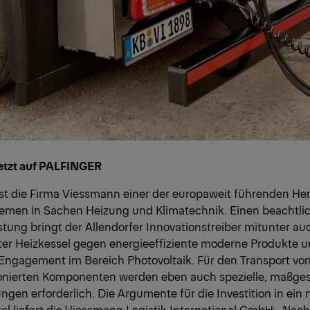
etzt auf PALFINGER
st die Firma Viessmann einer der europaweit führenden Her
emen in Sachen Heizung und Klimatechnik. Einen beachtlic
tung bringt der Allendorfer Innovationstreiber mitunter a
ter Heizkessel gegen energieeffiziente moderne Produkte u
 Engagement im Bereich Photovoltaik. Für den Transport von
nierten Komponenten werden eben auch spezielle, maßge
ngen erforderlich. Die Argumente für die Investition in ein
el liefert die Viessmann Logistik International GmbH: „Nach