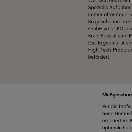
Spezielle Aufgaben
immer öfter neue Pa
So geschehen im Fa
GmbH & Co. KG, de
Kran-Spezialisten 
Das Ergebnis ist e
High-Tech-Produkt
befördert.
Maßgeschneid
Für die Profi
neue Herausf
erneuertem 
optimale Funk