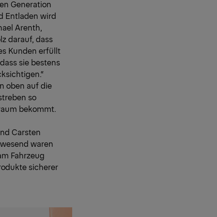
ten Generation
d Entladen wird
ael Arenth,
lz darauf, dass
es Kunden erfüllt
dass sie bestens
ksichtigen.“
on oben auf die
streben so
elraum bekommt.
und Carsten
anwesend waren
am Fahrzeug
rodukte sicherer