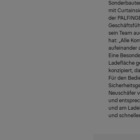
Sonderbauten
mit Curtains
der PALFINGE
Geschäftsführ
sein Team auc
hat: „Alle K
aufeinander 
Eine Besonder
Ladefläche g
konzipiert, 
Für den Bedi
Sicherheitsg
Neuschäfer v
und entspre
und am Ladek
und schnelle