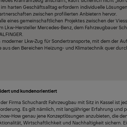
 im harten Geschäftsalltag erfordern individuelle Lösunge
rtnerschaften zwischen profilierten Anbietern hervor.
lle eines gemeinschaftlichen Projektes zwischen der Vi
m Lkw-Hersteller Mercedes-Benz, dem Fahrzeugbauer Sc
PALFINGER.
in moderner Lkw-Zug für Sondertransporte, mit dem der Au
e aus den Bereichen Heizung- und Klimatechnik quer dur
ert und kundenorientiert
s der Firma Schuchardt Fahrzeugbau mit Sitz in Kassel ist je
orderung. Es gilt nämlich, mit langjähriger Erfahrung und
Know-How genau jene Konzeptlösungen anzubieten, die d
tionalität, Wirtschaftlichkeit und Nachhaltigkeit sichern. E