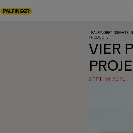
Go
to
main
content
Go
PALFINGER
INSIGHTS, 
PRODUCTS
to
VIER 
footer
content
PROJE
SEPT. 14 2020