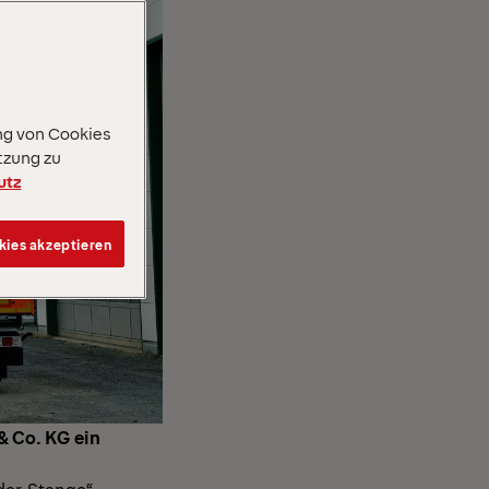
ng von Cookies
tzung zu
utz
kies akzeptieren
& Co. KG ein
der Stange“.