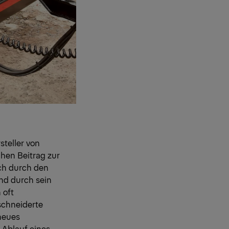
steller von
hen Beitrag zur
uch durch den
nd durch sein
 oft
schneiderte
 neues
 Ablauf eines