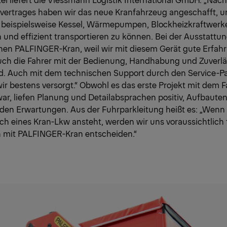
gvertrages haben wir das neue Kranfahrzeug angeschafft, 
 beispielsweise Kessel, Wärmepumpen, Blockheizkraftwerk
h und effizient transportieren zu können. Bei der Ausstattun
inen PALFINGER-Kran, weil wir mit diesem Gerät gute Erfa
ch die Fahrer mit der Bedienung, Handhabung und Zuverläs
nd. Auch mit dem technischen Support durch den Service-Pa
ir bestens versorgt.“ Obwohl es das erste Projekt mit dem
ar, liefen Planung und Detailabsprachen positiv, Aufbaute
den Erwartungen. Aus der Fuhrparkleitung heißt es: „Wenn 
h eines Kran-Lkw ansteht, werden wir uns voraussichtlich 
n mit PALFINGER-Kran entscheiden.“