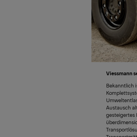
Viessmann s
Bekanntlich i
Komplettsyst
Umweltentlas
Austausch al
gesteigertes
überdimensio
Transportlösu
Transportmitt