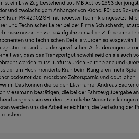
 ist ein Lkw-Zug bestehend aus MB Actros 2553 der jüngs
ider und zweiachsigem Anhänger von Krone. Für das Be- un
R-Kran PK 42002 SH mit neuester Technik eingesetzt. Mich
er und Technischer Leiter bei der Firma Schuchardt, ist sto
h diese anspruchsvolle Aufgabe zur vollen Zufriedenheit d
omponenten und technischen Details wurden so ausgewählt, 
abgestimmt sind und die spezifischen Anforderungen berüc
heit war, dass das Transportgut sowohl seitlich als auch v
ebracht werden muss. Dafür wurden Seitenplane und Quer
dass der am Heck montierte Kran beim Rangieren mehr Spi
ener bedeutet das: messbare Zeitersparnis und deutlichen
ewinn. Das können die beiden Lkw-Fahrer Andreas Bäcker 
on Viessmann bestätigen, die bei der Fahrzeugübergabe 
chend eingewiesen wurden. „Sämtliche Neuentwicklungen 
ran werden uns die Arbeit erleichtern, die Verladung der P
r machen.“