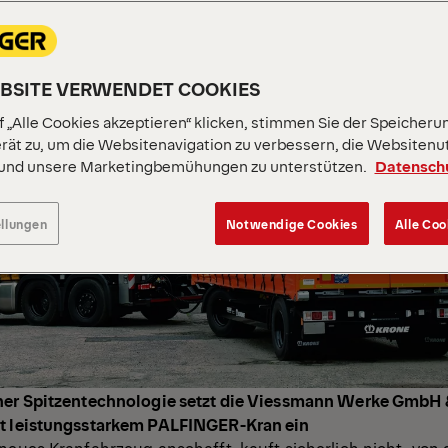
EBSITE VERWENDET COOKIES
 „Alle Cookies akzeptieren“ klicken, stimmen Sie der Speicheru
rät zu, um die Websitenavigation zu verbessern, die Websitenu
 und unsere Marketingbemühungen zu unterstützen.
Datensch
ellungen
Notwendige Cookies
Alle Coo
ner Spitzentechnologie setzt die Viessmann Werke GmbH 
it leistungsstarkem PALFINGER-Kran ein
neues Kranfahrzeug anschafft, kauft sicherlich nicht „von 