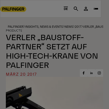
Go
to
DE
Search
main
content
Go
PALFINGER
INSIGHTS, NEWS & EVENTS
NEWS
2017
VERLER „BAUSTOF
PRODUCTS
to
VERLER „BAUSTOFF-
footer
PARTNER“ SETZT AUF
content
HIGH-TECH-KRANE VON
PALFINGER
MÄRZ 20 2017
Share
Share
Share
on
on
on
Facebook
Insta
LinkedIn