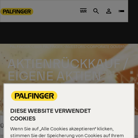
Go
to
WR
Search
main
content
Go
to
PALFINGER
ÜBER PALFINGER
INVESTORS
CORPORATE GOVERNANCE
footer
content
AKTIENRÜCKKAUF /
EIGENE AKTIEN
DIESE WEBSITE VERWENDET
COOKIES
Dokumente 2025
Überblick
Wenn Sie auf „Alle Cookies akzeptieren“ klicken,
stimmen Sie der Speicherung von Cookies auf Ihrem