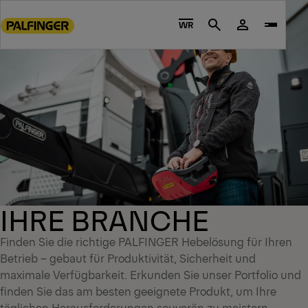
Go
to
WR
Search
main
content
Go
to
footer
content
IHRE BRANCHE
Finden Sie die richtige PALFINGER Hebelösung für Ihren
Betrieb – gebaut für Produktivität, Sicherheit und
maximale Verfügbarkeit. Erkunden Sie unser Portfolio und
finden Sie das am besten geeignete Produkt, um Ihre
täglichen Herausforderungen souverän zu meistern.