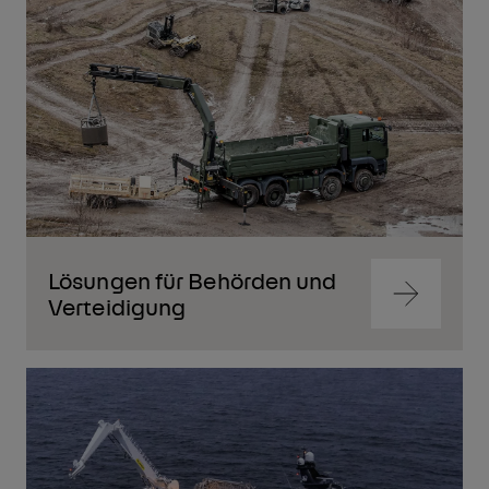
Lösungen für Behörden und
Zum
Verteidigung
Inhalt
springen
Zum
Inhalt
springen