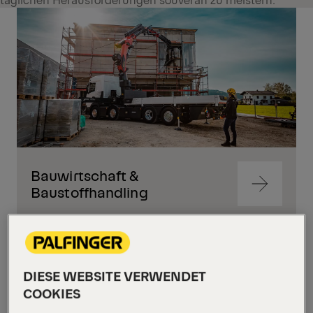
Bauwirtschaft &
Zum
Baustoffhandling
Inhalt
springen
Zum
Inhalt
springen
DIESE WEBSITE VERWENDET
COOKIES