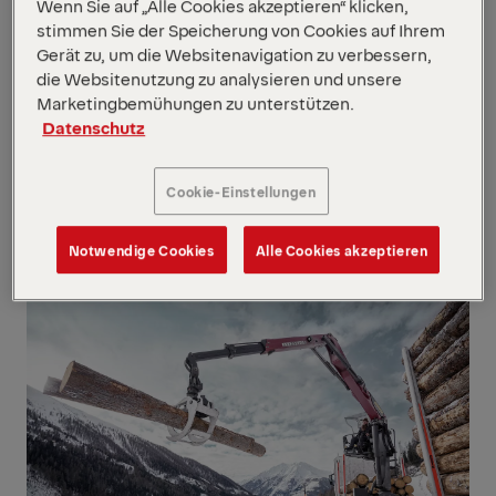
Wenn Sie auf „Alle Cookies akzeptieren“ klicken,
stimmen Sie der Speicherung von Cookies auf Ihrem
Gerät zu, um die Websitenavigation zu verbessern,
die Websitenutzung zu analysieren und unsere
Marketingbemühungen zu unterstützen.
Datenschutz
Cookie-Einstellungen
Transport und Logistik
Zum
Inhalt
Notwendige Cookies
Alle Cookies akzeptieren
springen
Zum
Inhalt
springen