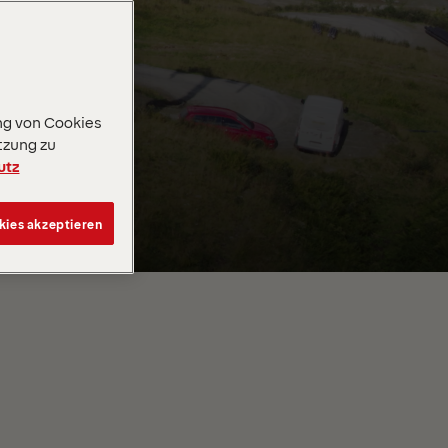
ng von Cookies
tzung zu
utz
kies akzeptieren