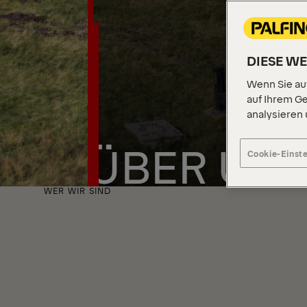
DIESE W
Wenn Sie auf
auf Ihrem Ge
analysieren
ÜBER UN
Cookie-Einst
WER WIR SIND