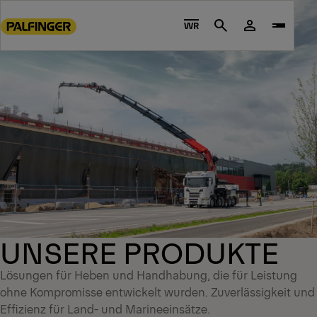
Go
to
WR
Search
main
content
Go
to
footer
content
UNSERE PRODUKTE
Lösungen für Heben und Handhabung, die für Leistung
ohne Kompromisse entwickelt wurden. Zuverlässigkeit und
Effizienz für Land- und Marineeinsätze.