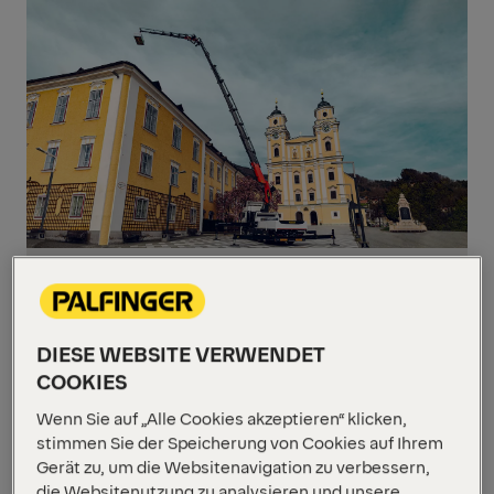
Krane
Zum
Inhalt
springen
DIESE WEBSITE VERWENDET
COOKIES
Zum
Inhalt
Wenn Sie auf „Alle Cookies akzeptieren“ klicken,
springen
stimmen Sie der Speicherung von Cookies auf Ihrem
Gerät zu, um die Websitenavigation zu verbessern,
die Websitenutzung zu analysieren und unsere