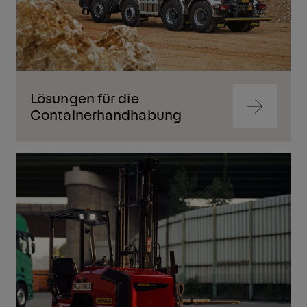
Lösungen für die
Zum
Containerhandhabung
Inhalt
springen
Zum
Inhalt
springen