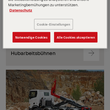
Marketingbemühungen zu unterstützen.
Datenschutz
Cookie-Einstellungen
Notwendige Cookies
Alle Cookies akzeptieren
Hubarbeitsbühnen
Zum
Inhalt
springen
Zum
Inhalt
springen