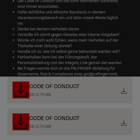
Der Code of Conduct und die darin definierten Standards
sind immer einzuhalten.
Halte rechtliche und ethische Standards in deinem
Verantwortungsbereich ein und lebe unsere Werte täglich
vor.
Denke bei deinem Verhalten daran:
Verstoße ich damit gegen Gesetze oder interne Vorgaben?
Würde ich mich wohl fühlen, wenn mein Verhalten auf der
Titelseite einer Zeitung stünde?
Handle ich so, wie ich selbst gerne behandelt werden will?
Fehlverhalten kann bei der Führungskraft, der
Personalabteilung und der Integrity Line gemel-det werden.
Bei Fragen wende dich an die PALFINGER-Abteilung für
Governance, Risk & Compliance (corp.grc@palfinger.com).
CODE OF CONDUCT
EN 12.75 MB
CODE OF CONDUCT
DE 12.75 MB