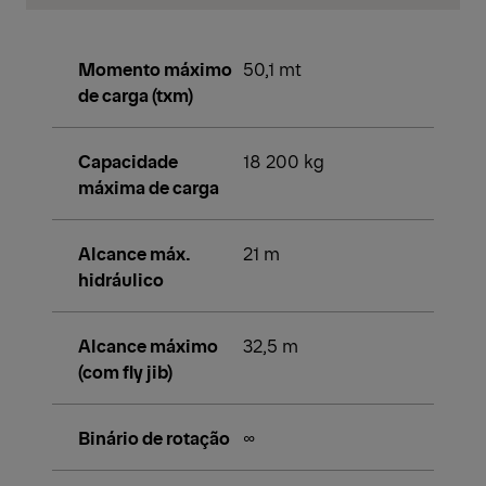
Momento máximo
50,1 mt
de carga (txm)
Capacidade
18 200 kg
máxima de carga
Alcance máx.
21 m
hidráulico
Alcance máximo
32,5 m
(com fly jib)
Binário de rotação
∞