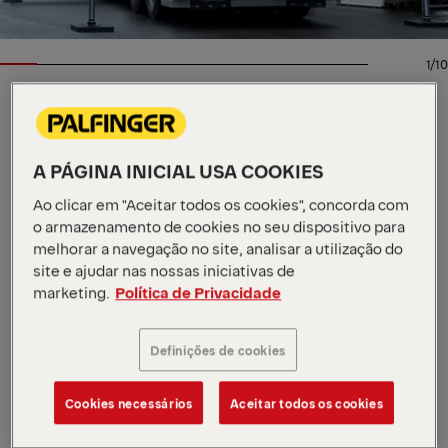
1/10
GRUAS HIDRÁULICAS ARTICULADAS
Especificações principais
A PÁGINA INICIAL USA COOKIES
50,1 mt
Momento máximo de carga
Ao clicar em "Aceitar todos os cookies", concorda com
18 200 kg
Capacidade máxima de carga
o armazenamento de cookies no seu dispositivo para
21 m
Alcance máx. hidráulico
melhorar a navegação no site, analisar a utilização do
Ver todas as especificações
site e ajudar nas nossas iniciativas de
A nossa gama SH High Performance foi concebida
marketing.
Política de Privacidade
para máxima potência, resistência e controlo. A PK
53002 SH combina força fiável com operação suave
e estável em operações industriais de elevação de
Definições de cookies
serviço pesado. O S-HPLS equilibra com precisão a
potência e a velocidade, tornando possível içar e
Cookies necessários
Aceitar todos os cookies
posicionar contentores pesados com facilidade.