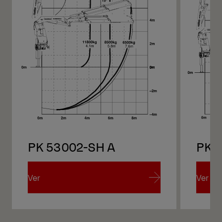
PK 53002-SH A
PK 
Ver
Ver
Ver
Ver