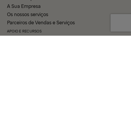
A Sua Empresa
Os nossos serviços
Parceiros de Vendas e Serviços
APOIO E RECURSOS
PALDESK
Inventário
Brand Portal
Fanshop
Operator Pool
TERMOS E CONDIÇÕES
POLÍTICA DE PRIVACIDADE
COOKIES
SELO
LINHA DE INTEGRIDADE
CÓDIGO DE CONDUTA
SISTEMA DE NOTIFICAÇÃO DE INCIDENTES
POLÍTICA CORPORATIVA
GOVERNAÇÃO E CONFORMIDADE
© 2026 PALFINGER AG