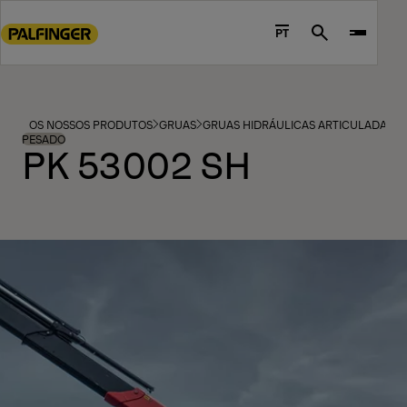
Go
to
PT
Search
main
content
Go
to
OS NOSSOS PRODUTOS
GRUAS
GRUAS HIDRÁULICAS ARTICULADAS
footer
PESADO
PK 53002 SH
content