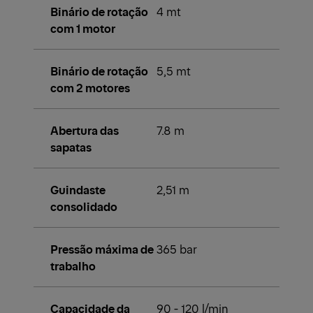
Binário de rotação
4 mt
com 1 motor
Binário de rotação
5,5 mt
com 2 motores
Abertura das
7.8 m
sapatas
Guindaste
2,51 m
consolidado
Pressão máxima de
365 bar
trabalho
Capacidade da
90 - 120 l/min