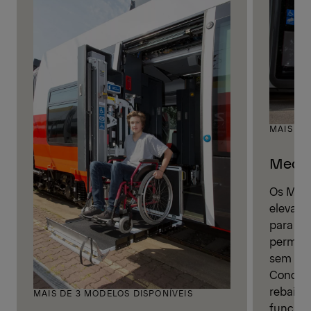
MAIS DE
Medili
Os Medi
elevaçã
para aut
permiti
sem barr
Concebi
rebaixa
MAIS DE 3 MODELOS DISPONÍVEIS
funcion