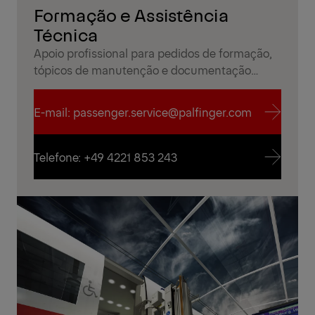
Formação e Assistência
Técnica
Apoio profissional para pedidos de formação,
tópicos de manutenção e documentação
técnica para garantir um funcionamento
seguro e eficiente na utilização quotidiana.
E-mail: passenger.service@palfinger.com
E-mail: passenger.service@palfinger.com
Telefone: +49 4221 853 243
Telefone: +49 4221 853 243