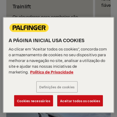
fiável n
Trainlift
Os elevadores para comboios são
concebidos para permitir o embarque
e desembarque seguros e fiáveis dos
utilizadores de cadeiras de rodas nos
A PÁGINA INICIAL USA COOKIES
comboios. Concebidos para uma
integração perfeita em veículos
Ao clicar em "Aceitar todos os cookies", concorda com
ferroviários, combinam uma
o armazenamento de cookies no seu dispositivo para
melhorar a navegação no site, analisar a utilização do
construção robusta, design
site e ajudar nas nossas iniciativas de
compacto e segurança certificada
marketing.
Política de Privacidade
para promover a mobilidade inclusiva
dos passageiros nas operações
ferroviárias diárias.
Definições de cookies
Cookies necessários
Aceitar todos os cookies
1/3