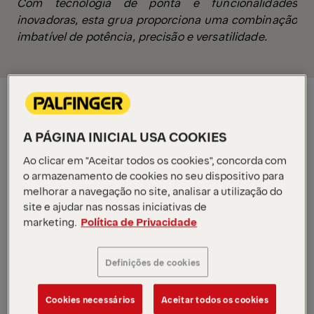
Com tecnologia de ponta e funcionalidades
inovadoras, esta grua proporciona uma combinação
imbatível de potência, precisão e versatilidade.
CARIANO SA
A PÁGINA INICIAL USA COOKIES
Com mais de 40 anos de experiência no
Ao clicar em "Aceitar todos os cookies", concorda com
setor, a CARIANO SA construiu uma
o armazenamento de cookies no seu dispositivo para
reputação sólida no mercado nacional,
melhorar a navegação no site, analisar a utilização do
sustentada numa equipa de profissionais
site e ajudar nas nossas iniciativas de
altamente qualificados e reconhecidos.
marketing.
Política de Privacidade
Nos últimos anos, a empresa embarcou
Definições de cookies
numa transformação profunda, reforçando
a sua estrutura organizacional, apostando
na qualidade, segurança, sustentabilidade
Cookies necessários
Aceitar todos os cookies