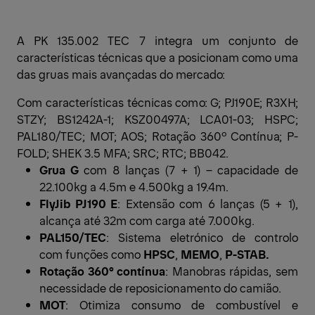
A PK 135.002 TEC 7 integra um conjunto de
características técnicas que a posicionam como uma
das gruas mais avançadas do mercado:
Com características técnicas como: G; PJ190E; R3XH;
STZY; BS1242A-1; KSZ00497A; LCA01-03; HSPC;
PAL180/TEC; MOT; AOS; Rotação 360º Contínua; P-
FOLD; SHEK 3.5 MFA; SRC; RTC; BB042.
Grua G
com 8 lanças (7 + 1) – capacidade de
22.100kg a 4.5m e 4.500kg a 19.4m.
FlyJib PJ190 E
: Extensão com 6 lanças (5 + 1),
alcança até 32m com carga até 7.000kg.
PAL150/TEC
: Sistema eletrónico de controlo
com funções como
HPSC
,
MEMO
,
P-STAB.
Rotação 360° contínua
: Manobras rápidas, sem
necessidade de reposicionamento do camião.
MOT
: Otimiza consumo de combustível e