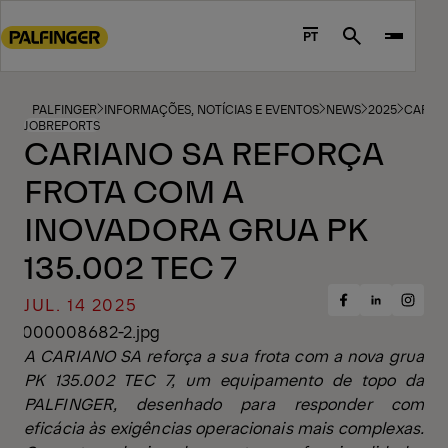
Go
to
PT
Search
main
content
Go
PALFINGER
INFORMAÇÕES, NOTÍCIAS E EVENTOS
NEWS
2025
CARIAN
JOBREPORTS
to
CARIANO SA REFORÇA
footer
FROTA COM A
content
INOVADORA GRUA PK
135.002 TEC 7
JUL. 14 2025
Share
Share
Share
on
on
on
Facebook
Insta
LinkedIn
A CARIANO SA reforça a sua frota com a nova grua
PK 135.002 TEC 7, um equipamento de topo da
PALFINGER, desenhado para responder com
eficácia às exigências operacionais mais complexas.