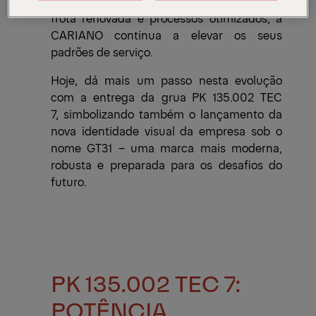
e modernização tecnológica. Com uma
frota renovada e processos otimizados, a
CARIANO continua a elevar os seus
padrões de serviço.
Hoje, dá mais um passo nesta evolução
com a entrega da grua
PK 135.002 TEC
7, simbolizando também o lançamento da
nova identidade visual da empresa sob o
nome GT31 – uma marca mais moderna,
robusta e preparada para os desafios do
futuro.
PK 135.002 TEC 7:
POTÊNCIA,