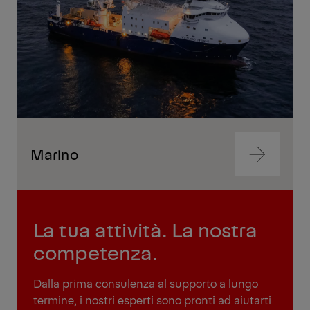
Marino
Vai
al
contenut
Vai
al
La tua attività. La nostra
contenut
competenza.
Dalla prima consulenza al supporto a lungo
termine, i nostri esperti sono pronti ad aiutarti