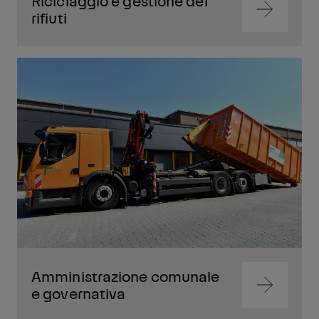
Riciclaggio e gestione dei
Vai
rifiuti
al
contenut
Vai
al
contenut
Amministrazione comunale
Vai
e governativa
al
contenut