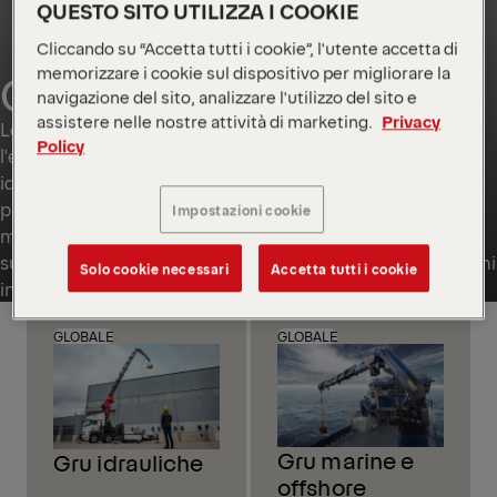
QUESTO SITO UTILIZZA I COOKIE
Cliccando su “Accetta tutti i cookie”, l'utente accetta di
memorizzare i cookie sul dispositivo per migliorare la
GRU
navigazione del sito, analizzare l'utilizzo del sito e
assistere nelle nostre attività di marketing.
Privacy
Le gru PALFINGER si rivolgono a settori diversi come
Policy
l'edilizia, la logistica e la silvicoltura. Che tu scelga una gru
idraulica, una gru MARINE, una soluzione EPSILON o un
prodotto su misura locale, queste gru offrono una
Impostazioni cookie
movimentazione precisa, prestazioni affidabili e un solido
supporto locale, garantendo produttività e sicurezza in ogni
Solo cookie necessari
Accetta tutti i cookie
incarico.
GLOBALE
GLOBALE
Gru marine e
Gru idrauliche
offshore