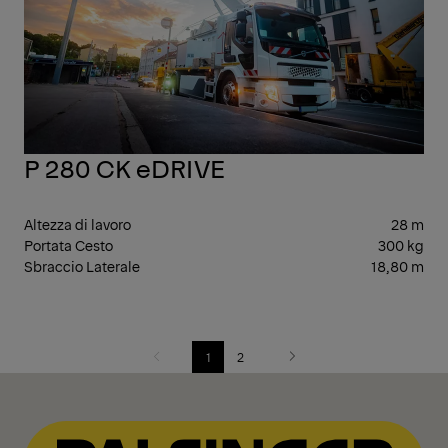
P 280 CK eDRIVE
Altezza di lavoro
28 m
Portata Cesto
300 kg
Sbraccio Laterale
18,80 m
1
2
Previous
Next