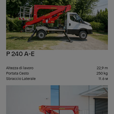
P 240 A-E
Altezza di lavoro
22,9 m
Portata Cesto
250 kg
Sbraccio Laterale
11.6 м
PIA
AER