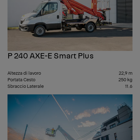
P 240 AXE-E Smart Plus
Altezza di lavoro
22,9 m
Portata Cesto
250 kg
Sbraccio Laterale
11.6
PIA
AER