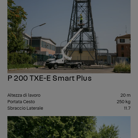
P 200 TXE-E Smart Plus
Altezza di lavoro
20 m
Portata Cesto
250 kg
Sbraccio Laterale
11.7
PIA
AER