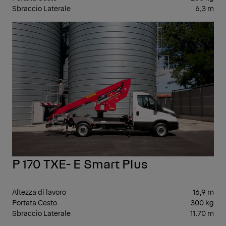
Sbraccio Laterale
6,3 m
PIA
AER
P 170 TXE- E Smart Plus
Altezza di lavoro
16,9 m
Portata Cesto
300 kg
Sbraccio Laterale
11.70 m