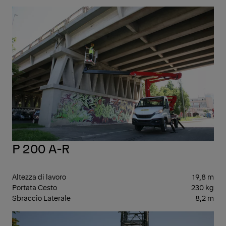
PIA
AER
P 200 A-R
Altezza di lavoro
19,8 m
Portata Cesto
230 kg
Sbraccio Laterale
8,2 m
PIA
AER