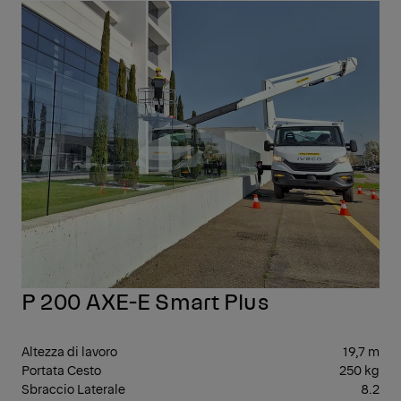
PIA
AER
P 200 AXE-E Smart Plus
Altezza di lavoro
19,7 m
Portata Cesto
250 kg
Sbraccio Laterale
8.2