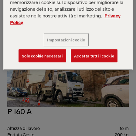
basket/7.0 m
memorizzare i cookie sul dispositivo per migliorare la
rotating basket
navigazione del sito, analizzare l'utilizzo del sito e
assistere nelle nostre attività di marketing.
Privacy
PIA
Policy
AER
Impostazioni cookie
Solo cookie necessari
Accetta tutti i cookie
P 160 A
Altezza di lavoro
16 m
Portata Cesto
200 kg