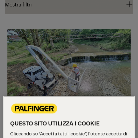
Mostra filtri
Mostra filtri
PIA
AER
P 130 A
Altezza di lavoro
13 m
QUESTO SITO UTILIZZA I COOKIE
Portata Cesto
250 kg
Sbraccio Laterale
6.3 m fixed
Cliccando su “Accetta tutti i cookie”, l'utente accetta di