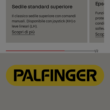
Epsca
Sedile standard superiore
Funziona
Il classico sedile superiore con comandi
protezion
manuali. Disponibile con joystick (KH) o
condizion
leve lineari (LH).
sollevame
Scopri di più
Scopri d
1/2