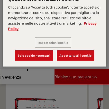
Epslink di EPSILON e offre agli operatori una scelta
Cliccando su “Accetta tutti i cookie”, l'utente accetta di
tra due diversi metodi di controllo.
memorizzare i cookie sul dispositivo per migliorare la
*A seconda della variante e dell'equipaggiamento
navigazione del sito, analizzare l'utilizzo del sito e
selezionato.
assistere nelle nostre attività di marketing.
Privacy
Apri diagrammi
Policy
Richieda un preventivo
Impostazioni cookie
Richieda un preventivo
Trovi un partner commerciale
Solo cookie necessari
Accetta tutti i cookie
Trovi un partner commerciale
Diagrammi
Richieda un preventivo
In evidenza
Richieda un preventivo
In evidenza