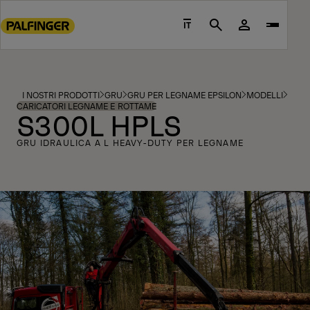
Go
to
IT
Search
main
content
Go
to
I NOSTRI PRODOTTI
GRU
GRU PER LEGNAME EPSILON
MODELLI
footer
CARICATORI LEGNAME E ROTTAME
S300L HPLS
content
GRU IDRAULICA A L HEAVY-DUTY PER LEGNAME