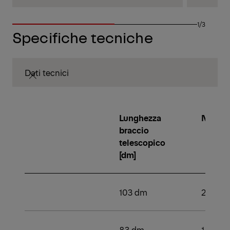
1/3
Specifiche tecniche
Dati tecnici
Lunghezza
Numero 
braccio
telescopico
[dm]
103 dm
2
83 dm
1