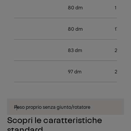
80 dm
1
80 dm
177 kN
83 dm
2
97 dm
2
Peso proprio senza giunto/rotatore
Scopri le caratteristiche
standard