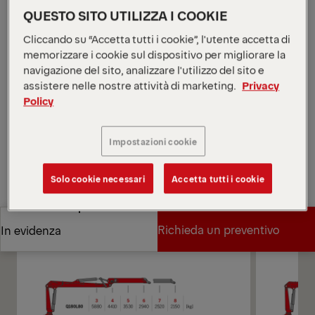
10,4 m. La Q180L è dotata dei sistemi Epscope ed
QUESTO SITO UTILIZZA I COOKIE
Epslink di EPSILON e offre agli operatori una scelta
tra tre diversi metodi di controllo.
Cliccando su “Accetta tutti i cookie”, l'utente accetta di
*A seconda della variante e dell'equipaggiamento
memorizzare i cookie sul dispositivo per migliorare la
selezionato.
navigazione del sito, analizzare l'utilizzo del sito e
assistere nelle nostre attività di marketing.
Privacy
Apri diagrammi
Policy
Richieda un preventivo
Impostazioni cookie
Richieda un preventivo
Trovi un partner commerciale
Solo cookie necessari
Accetta tutti i cookie
Trovi un partner commerciale
Diagrammi
Richieda un preventivo
In evidenza
Richieda un preventivo
In evidenza