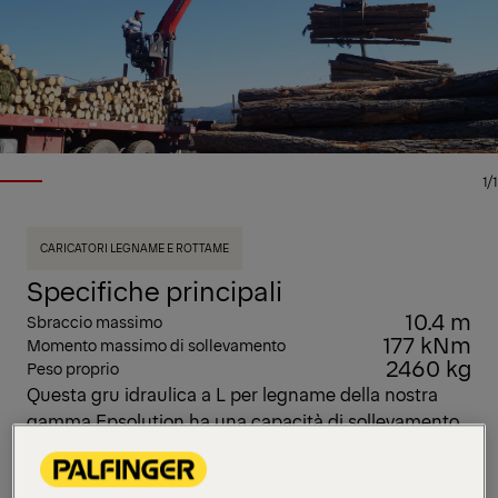
1/1
CARICATORI LEGNAME E ROTTAME
Specifiche principali
10.4 m
Sbraccio massimo
177 kNm
Momento massimo di sollevamento
2460 kg
Peso proprio
Questa gru idraulica a L per legname della nostra
gamma Epsolution ha una capacità di sollevamento
di 18 tonnellate metriche ed è disponibile con
braccio di quattro lunghezze: 8,0 m, 8,3 m, 9,7 m e