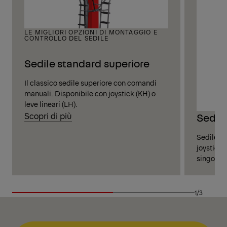
LE MIGLIORI OPZIONI DI MONTAGGIO E
CONTROLLO DEL SEDILE
Sedile standard superiore
Il classico sedile superiore con comandi
manuali. Disponibile con joystick (KH) o
leve lineari (LH).
Scopri di più
Sedil
Sedile su
joystick 
singoli e
1/3