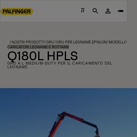
Go
to
IT
Search
main
content
Go
to
I NOSTRI PRODOTTI
GRU
GRU PER LEGNAME EPSILON
MODELLI
footer
CARICATORI LEGNAME E ROTTAME
Q180L HPLS
content
GRU A L MEDIUM-DUTY PER IL CARICAMENTO DEL
LEGNAME