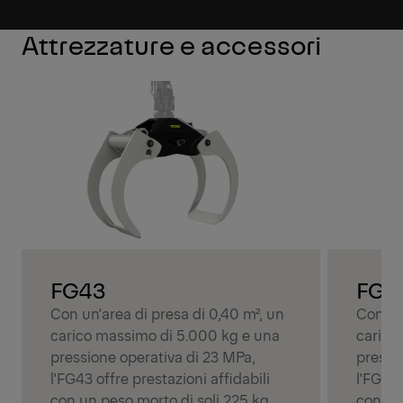
Attrezzature e accessori
FG43
FG4
Con un'area di presa di 0,40 m², un
Con un'
carico massimo di 5.000 kg e una
carico
pressione operativa di 23 MPa,
pressi
l'FG43 offre prestazioni affidabili
l'FG43S
con un peso morto di soli 225 kg.
con un