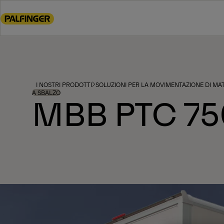
Go
to
main
content
Go
to
footer
I NOSTRI PRODOTTI
SOLUZIONI PER LA MOVIMENTAZIONE DI MAT
content
A SBALZO
MBB PTC 75