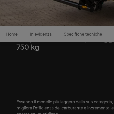
Home
In evidenza
Specifiche tecniche
La sponda idraulica più leg
750 kg
Essendo il modello più leggero della sua categoria, 
1/1
migliora l'efficienza del carburante e incrementa le
operazioni quotidiane.