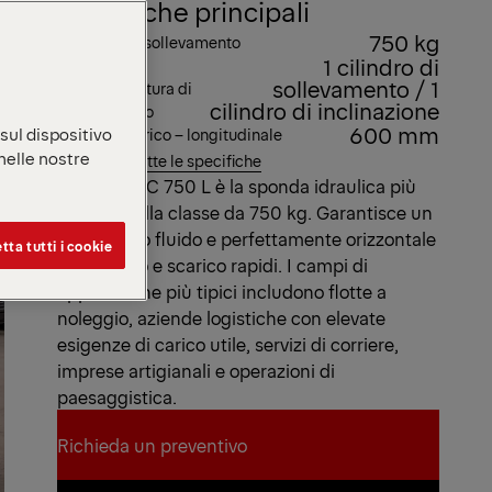
Specifiche principali
750 kg
Capacità di sollevamento
1 cilindro di
Idraulica
sollevamento / 1
dell’attrezzatura di
cilindro di inclinazione
sollevamento
600 mm
 sul dispositivo
Centro di carico – longitudinale
 nelle nostre
Visualizza tutte le specifiche
La MBB PTC 750 L è la sponda idraulica più
leggera nella classe da 750 kg. Garantisce un
movimento fluido e perfettamente orizzontale
tta tutti i cookie
e un carico e scarico rapidi. I campi di
applicazione più tipici includono flotte a
noleggio, aziende logistiche con elevate
esigenze di carico utile, servizi di corriere,
imprese artigianali e operazioni di
paesaggistica.
Richieda un preventivo