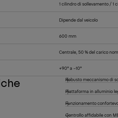
1 cilindro di sollevamento / 1 c
Dipende dal veicolo
600 mm
Centrale, 50 % del carico nomi
+90° a −10°
tiche
Robusto meccanismo di so
Piattaforma in alluminio l
Funzionamento confortevol
Controllo affidabile con 