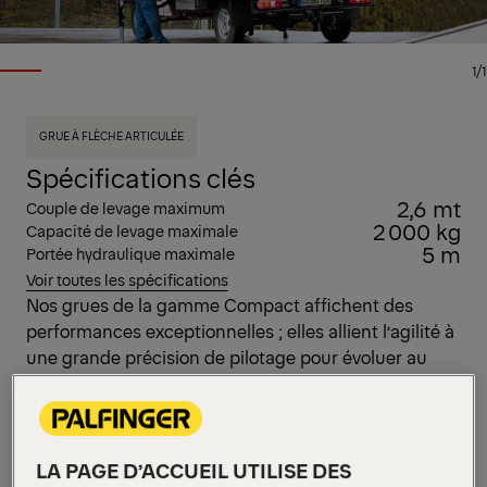
1/1
GRUE À FLÈCHE ARTICULÉE
Spécifications clés
2,6 mt
Couple de levage maximum
2 000 kg
Capacité de levage maximale
5 m
Portée hydraulique maximale
Voir toutes les spécifications
Nos grues de la gamme Compact affichent des
performances exceptionnelles ; elles allient l’agilité à
une grande précision de pilotage pour évoluer au
sein de zones exiguës. La performante P 2700
affiche une architecture robuste destinée à
préserver les organes essentiels ; elle garantit ainsi
une fiabilité et une longévité accrues. Les soupapes
LA PAGE D’ACCUEIL UTILISE DES