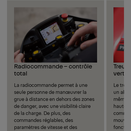
Radiocommande – contrôle
Treuil
total
vertic
La radiocommande permet à une
Le treui
seule personne de manœuvrer la
un abai
grue à distance en dehors des zones
même à 
de danger, avec une visibilité claire
hauteur
de la charge. De plus, des
command
commandes réglables, des
mouveme
paramètres de vitesse et des
fonction