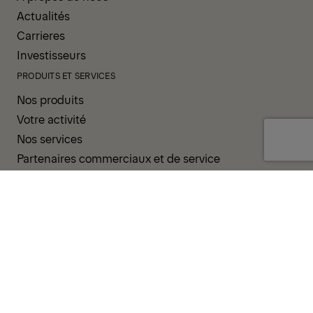
Actualités
Carrieres
Investisseurs
PRODUITS ET SERVICES
Nos produits
Votre activité
Nos services
Partenaires commerciaux et de service
ASSISTANCE ET RESSOURCES
PALDESK
Inventaire
Brand Portal
Boutique
Groupe d'opérateurs