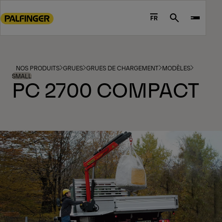
Go
to
FR
Search
main
content
Go
to
NOS PRODUITS
GRUES
GRUES DE CHARGEMENT
MODÈLES
footer
SMALL
PC 2700 COMPACT
content