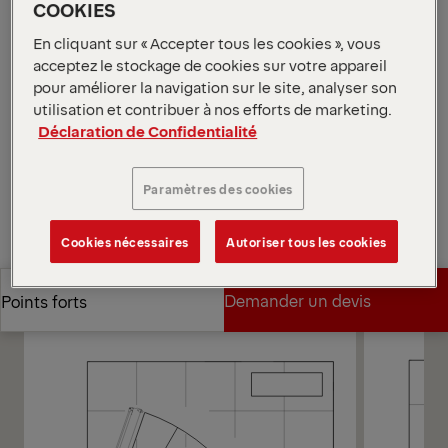
de limitation de charge empêchent une chute
COOKIES
brutale de la charge ; ce dispositif s’avère précieux
En cliquant sur « Accepter tous les cookies », vous
pour les travaux d'entretien et d'installation de
acceptez le stockage de cookies sur votre appareil
précision.
pour améliorer la navigation sur le site, analyser son
Ouvrir les diagrammes
utilisation et contribuer à nos efforts de marketing.
Déclaration de Confidentialité
Demander un devis
Paramètres des cookies
Demander un devis
Trouver un partenaire commercial
Cookies nécessaires
Autoriser tous les cookies
Trouver un partenaire commercial
Diagrammes
Demander un devis
Points forts
Demander un devis
Points forts