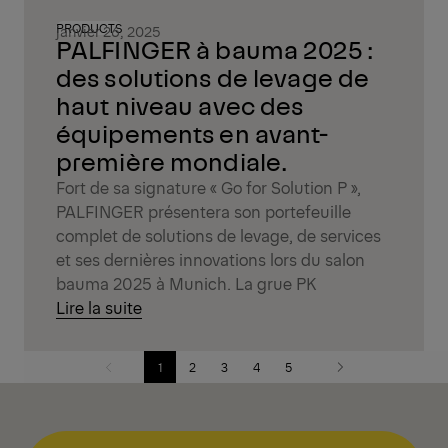
PRODUCTS
janvier 26, 2025
PALFINGER à bauma 2025 :
des solutions de levage de
haut niveau avec des
équipements en avant-
première mondiale.
Fort de sa signature « Go for Solution P »,
PALFINGER présentera son portefeuille
complet de solutions de levage, de services
et ses dernières innovations lors du salon
bauma 2025 à Munich. La grue PK
Lire la suite
1
2
3
4
5
Previous
Next
page
page