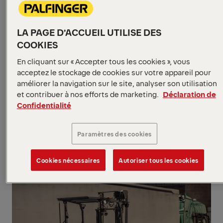
nouvelle ère signée
Palfinger
LA PAGE D’ACCUEIL UTILISE DES
Un seul mouvement, une visibilité totale,
COOKIES
une efficacité décuplée Depuis plusieurs
En cliquant sur « Accepter tous les cookies », vous
années, le bras de levage PALFINGER
acceptez le stockage de cookies sur votre appareil pour
SYNCHRON s’impose comme une référence
améliorer la navigation sur le site, analyser son utilisation
incontournable dans le domaine de la
et contribuer à nos efforts de marketing.
Déclaration de
manute
Confidentialité
Lire la suite
Paramètres des cookies
Cookies nécessaires
Autoriser tous les cookies