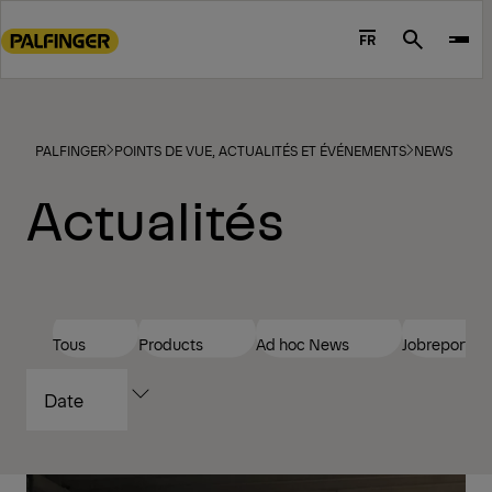
Go
to
FR
Search
main
content
Go
to
PALFINGER
POINTS DE VUE, ACTUALITÉS ET ÉVÉNEMENTS
NEWS
footer
Actualités
content
Tous
Products
Ad hoc News
Jobreports
TRIER
PAR