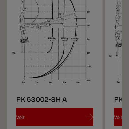
PK 53002-SH A
PK 
Voir
Voir