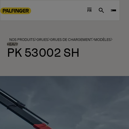
Go
to
FR
Search
main
content
Go
to
NOS PRODUITS
GRUES
GRUES DE CHARGEMENT
MODÈLES
footer
HEAVY
PK 53002 SH
content