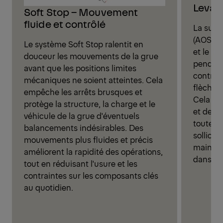
Levage
Soft Stop – Mouvement
fluide et contrôlé
La suppr
(AOS) ré
Le système Soft Stop ralentit en
et le b
douceur les mouvements de la grue
pendant
avant que les positions limites
contre-o
mécaniques ne soient atteintes. Cela
flèche à
empêche les arrêts brusques et
Cela pe
protège la structure, la charge et le
et de tr
véhicule de la grue d'éventuels
toute s
balancements indésirables. Des
sollicit
mouvements plus fluides et précis
mainten
améliorent la rapidité des opérations,
dans la
tout en réduisant l'usure et les
contraintes sur les composants clés
au quotidien.