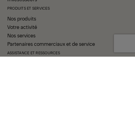
PRODUITS ET SERVICES
Nos produits
Votre activité
Nos services
Partenaires commerciaux et de service
ASSISTANCE ET RESSOURCES
PALDESK
Inventaire
Brand Portal
Boutique
Groupe d'opérateurs
CONDITIONS GÉNÉRALES
POLITIQUE DE CONFIDENTIALITÉ
COOKIES
MENTIONS-LEGALES
LIGNE D’INTÉGRITÉ
CODE DE CONDUITE
SYSTÈME DE NOTIFICATION DES INCIDENTS