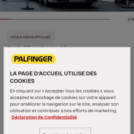
1/10
GRUE À FLÈCHE ARTICULÉE
Spécifications clés
50,1 mt
Couple de levage maximum
18 200 kg
Capacité de levage maximale
21 m
Portée hydraulique maximale
LA PAGE D’ACCUEIL UTILISE DES
Voir toutes les spécifications
COOKIES
Notre gamme SH High Performance est conçue pour
En cliquant sur « Accepter tous les cookies », vous
offrir une puissance, une endurance et une maîtrise
acceptez le stockage de cookies sur votre appareil
sans compromis. La PK 53002 SH allie une
pour améliorer la navigation sur le site, analyser son
robustesse éprouvée à un comportement fluide et
utilisation et contribuer à nos efforts de marketing.
stable, idéal pour les manutentions industrielles
Déclaration de Confidentialité
exigeantes. Le système S-HPLS dose
rigoureusement puissance et vitesse, ce qui permet
de hisser et de positionner des conteneurs lourds en