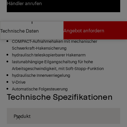
Händler kontaktieren
Händler anrufen
Händler anrufen
HT20 TEC
Angebot anfordern
Technische Daten
max. Hubkraft 20 to
COMPACT-Aufnahmehaken mit mechanischer
Schwerkraft-Hakensicherung
Angebot anfordern
Technische Daten
hydraulisch teleskopierbarer Hakenarm
lastunabhängige Eilgangschaltung für hohe
Arbeitsgeschwindigkeit, mit Soft-Stopp-Funktion
hydraulische Innenverriegelung
V-Drive
Automatische Folgesteuerung
Technische Spezifikationen
Produkt