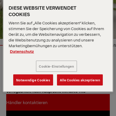
DIESE WEBSITE VERWENDET
COOKIES
Wenn Sie auf „Alle Cookies akzeptieren“ klicken,
stimmen Sie der Speicherung von Cookies auf Ihrem
Gerät zu, um die Websitenavigation zu verbessern,
die Websitenutzung zu analysieren und unsere
Marketingbemühungen zu unterstützen.
1/5
Datenschutz
Standort
DE
Händler
PALFINGER GmbH
Cookie-Einstellungen
Verfügbarkeit
Auf Anfrage
Produkttyp
Vorführer
Notwendige Cookies
Alle Cookies akzeptieren
Auftragsnummer
196002184
Ansprechpartner
Tobias Zehentmeier
Verfügbarkeit: nach Absprache mit MAN TRS
Händler kontaktieren