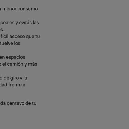
un menor consumo
peajes y evitás las
s.
fícil acceso que tu
uelve los
 en espacios
 el camión y más
 de giro y la
dad frente a
ada centavo de tu