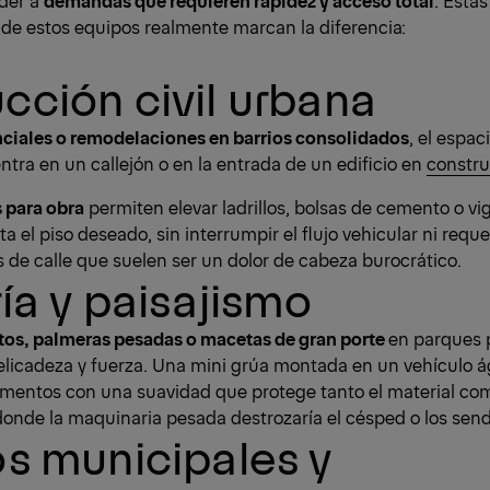
de estos equipos realmente marcan la diferencia:
cción civil urbana
nciales o remodelaciones en barrios consolidados
, el espac
tra en un callejón o en la entrada de un edificio en
constru
 para obra
permiten elevar ladrillos, bolsas de cemento o v
a el piso deseado, sin interrumpir el flujo vehicular ni requ
s de calle que suelen ser un dolor de cabeza burocrático.
ría y paisajismo
tos, palmeras pesadas o macetas de gran porte
en parques p
elicadeza y fuerza. Una mini grúa montada en un vehículo á
ementos con una suavidad que protege tanto el material com
donde la maquinaria pesada destrozaría el césped o los send
os municipales y