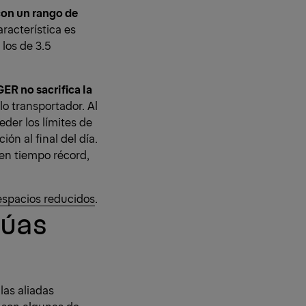
con un rango de
racterística es
los de 3.5
R no sacrifica la
lo transportador. Al
eder los límites de
ón al final del día.
 en tiempo récord,
espacios reducidos
.
rúas
las aliadas
s son algunas de