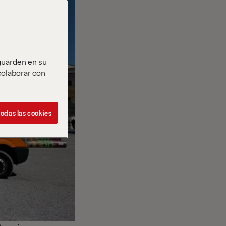
 guarden en su
 colaborar con
odas las cookies