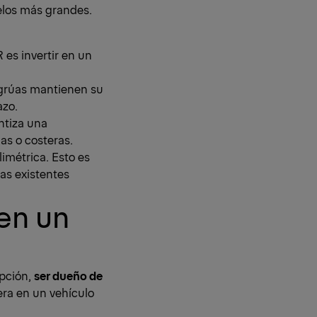
elos más grandes.
es invertir en un
s grúas mantienen su
azo.
ntiza una
as o costeras.
imétrica. Esto es
as existentes
 en un
opción,
ser dueño de
era en un vehículo