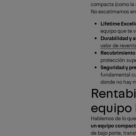
compacta (como la 
No escatimamos en s
Lifetime Excel
equipo que te 
Durabilidad y a
valor de revent
Recubrimiento
protección supe
Seguridad y pr
fundamental cua
donde no hay m
Rentabi
equipo 
Hablemos de lo que 
un equipo compacto
de bajo porte, trans