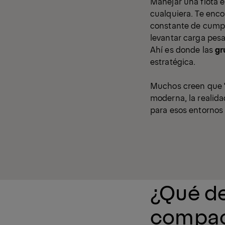
Manejar una flota 
cualquiera. Te enco
constante de cumpli
levantar carga pes
Ahí es donde las
gr
estratégica.
Muchos creen que "p
moderna, la realid
para esos entornos 
¿Qué de
compac