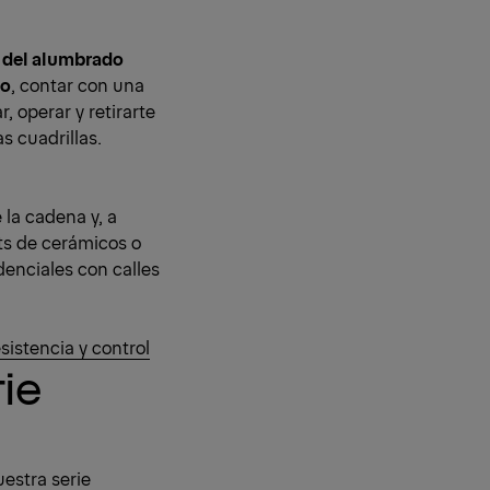
 del alumbrado
do
, contar con una
r, operar y retirarte
s cuadrillas.
e la cadena y, a
ets de cerámicos o
denciales con calles
istencia y control
rie
uestra serie