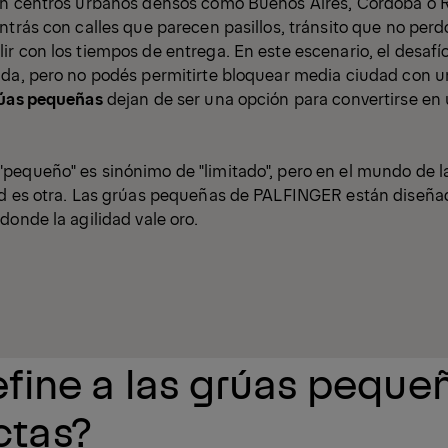
en centros urbanos densos como Buenos Aires, Córdoba o R
ntrás con calles que parecen pasillos, tránsito que no perd
r con los tiempos de entrega. En este escenario, el desafío
ada, pero no podés permitirte bloquear media ciudad con u
úas pequeñas
dejan de ser una opción para convertirse en
equeño" es sinónimo de "limitado", pero en el mundo de la
ad es otra. Las grúas pequeñas de PALFINGER están diseñ
donde la agilidad vale oro.
fine a las grúas peque
tas?