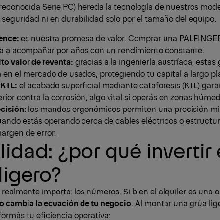
reconocida Serie PC) hereda la tecnología de nuestros mod
eguridad ni en durabilidad solo por el tamaño del equipo.
lence:
es nuestra promesa de valor. Comprar una PALFINGER 
va a acompañar por años con un rendimiento constante.
lto valor de reventa:
gracias a la ingeniería austríaca, esta
a
en el mercado de usados, protegiendo tu capital a largo pl
 KTL:
el acabado superficial mediante cataforesis (KTL) gara
rior contra la corrosión, algo vital si operás en zonas húmed
ecisión:
los mandos ergonómicos permiten una precisión mil
ndo estás operando cerca de cables eléctricos o estructur
argen de error.
lidad: ¿por qué invertir
ligero?
realmente importa: los números. Si bien el alquiler es una 
 cambia la ecuación de tu negocio
. Al montar una grúa lig
formás tu eficiencia operativa: