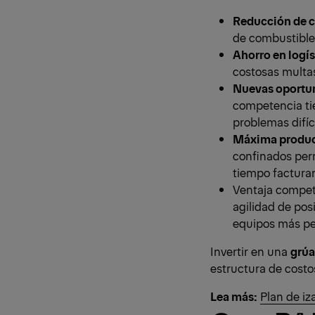
Reducción de c
de combustible
Ahorro en logís
costosas multas
Nuevas oportu
competencia ti
problemas difíci
Máxima product
confinados per
tiempo facturan
Ventaja competi
agilidad de pos
equipos más pe
Invertir en una
grúa
estructura de costo
Lea más:
Plan de iz