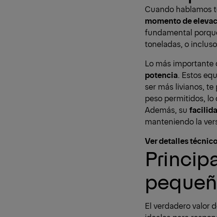
Cuando hablamos t
momento de elevaci
fundamental porque
toneladas, o inclus
Lo más importante 
potencia
. Estos eq
ser más livianos, te
peso permitidos, lo
Además, su
facilid
manteniendo la vers
Ver detalles técnic
Princip
pequeñ
El verdadero valor 
ideales para respo