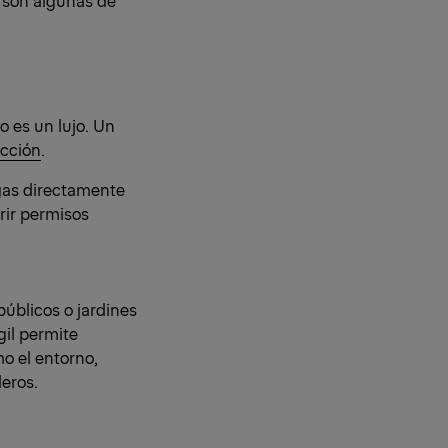
io es un lujo. Un
cción
.
igas directamente
erir permisos
úblicos o jardines
gil permite
o el entorno,
eros.