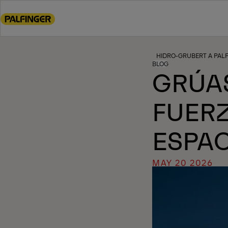
Go
to
main
content
Go
HIDRO-GRUBERT A PAL
BLOG
to
GRÚA
footer
content
FUERZ
ESPA
MAY 20 2026