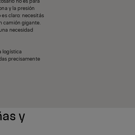
osario no es para
ona y la presión
 es claro: necesitás
n camión gigante.
 una necesidad
 logística
adas precisamente
ñas y