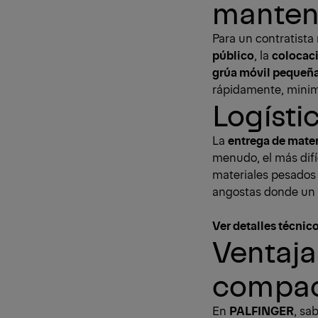
manten
Para un contratista 
público
, la
colocaci
grúa móvil pequeñ
rápidamente, minimi
Logístic
La
entrega de mater
menudo, el más difí
materiales pesados 
angostas donde un 
Ver detalles técnic
Ventaja
compac
En
PALFINGER
, sa