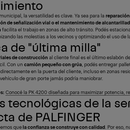
imiento
municipal, la versatilidad es clave. Ya sea para la
reparación
ón de señalización vial o el mantenimiento de alcantarilla
a
facilita el trabajo en zonas de alto tránsito. Podés estaciona
zando las molestias a los vecinos y optimizando el uso de la
a de "última milla"
iales de construcción
al cliente final es el último eslabón d
cil. Con un
camión pequeño con grúa
, podés entregar pall
directamente en la puerta del cliente, incluso en zonas resi
vehículo de gran porte jamás podría maniobrar.
os:
Conocé la PK 4200 diseñada para maximizar potencia, res
s tecnológicas de la se
ta de PALFINGER
bemos que
la confianza se construye con calidad
. Por eso, n