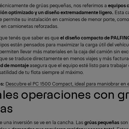
écnicamente de grúas pequeñas, nos referimos a
equipos 
ón optimizado y un diseño extremadamente ligero.
Esta ca
 permite su instalación en camiones de menor porte, como 
o en camionetas reforzadas.
que tenés que saber es que
el diseño compacto de PALFINGE
uipos están pensados para maximizar la carga útil del vehícu
 permiten llevar más materiales en la caja del camión sin exc
 que se traduce directamente en menos viajes y más facturaci
ad de montaje
asegura que el equipo esté listo para trabajar
atilidad de tu flota siempre al máximo.
os:
Descubre el PC 1500 Compact, ideal para maniobrar en 
ales operaciones con g
as
de una inversión se ve en la cancha. Las
grúas pequeñas
son 
nder a
demandas que requieren rapidez y acceso total
. Esta