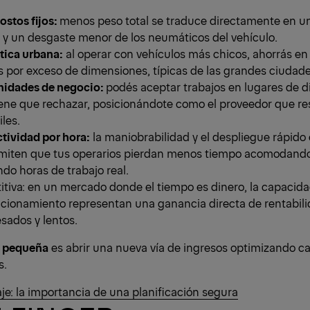
ostos fijos:
menos peso total se traduce directamente en 
 y un desgaste menor de los neumáticos del vehículo.
tica urbana:
al operar con vehículos más chicos, ahorrás en 
 por exceso de dimensiones, típicas de las grandes ciudade
nidades de negocio:
podés aceptar trabajos en lugares de di
ene que rechazar, posicionándote como el proveedor que res
les.
ividad por hora:
la maniobrabilidad y el despliegue rápido
miten que tus operarios pierdan menos tiempo acomodando
do horas de trabajo real.
tiva: en un mercado donde el tiempo es dinero, la capacidad
icionamiento representan una ganancia directa de rentabili
sados y lentos.
 pequeña
es abrir una nueva vía de ingresos optimizando c
s.
aje: la importancia de una planificación segura