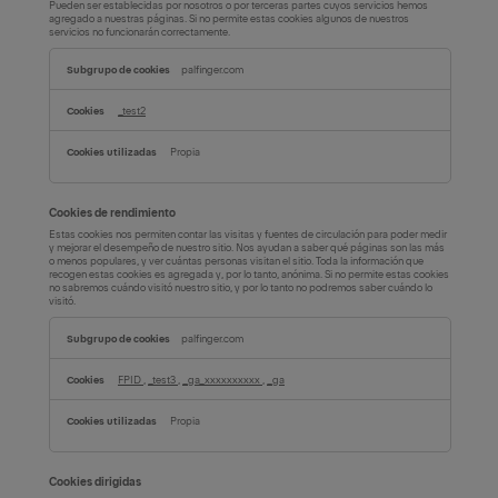
Pueden ser establecidas por nosotros o por terceras partes cuyos servicios hemos
agregado a nuestras páginas. Si no permite estas cookies algunos de nuestros
servicios no funcionarán correctamente.
Cookies
palfinger.com
de
funcionalidad
_test2
Propia
Cookies de rendimiento
Estas cookies nos permiten contar las visitas y fuentes de circulación para poder medir
y mejorar el desempeño de nuestro sitio. Nos ayudan a saber qué páginas son las más
o menos populares, y ver cuántas personas visitan el sitio. Toda la información que
recogen estas cookies es agregada y, por lo tanto, anónima. Si no permite estas cookies
no sabremos cuándo visitó nuestro sitio, y por lo tanto no podremos saber cuándo lo
visitó.
Cookies
palfinger.com
de
rendimiento
FPID
,
_test3
,
_ga_xxxxxxxxxx
,
_ga
Propia
Cookies dirigidas