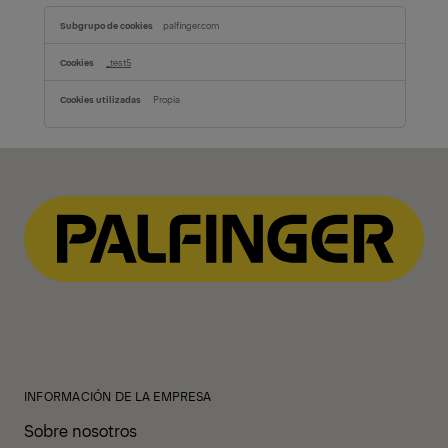
Cookies
palfinger.com
de
redes
sociales
_test5
Propia
INFORMACIÓN DE LA EMPRESA
Sobre nosotros