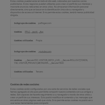
Estas cookies pueden estar en todo el sitio web, colocadas por nuestros socios
publicitarios. Estos negocios pueden utilizarlas para crear un perfil de sus intereses y
mostrarle anuncios relevantes en otros sitios. No almacenan información personal
directamente, sino que se basan en la identificación única de su navegador y
dispositivo de acceso al Internet. Si no permite estas cookies, tendrá menos publicidad
dirigida.
Cookies
palfinger.com
dirigidas
FPLC
,
_test4
,
_fbp
Propia
youtube.com
__Secure-YEC, VISITOR_INFO1_LIVE, __Secure-ROLLOUT_TOKEN,
YSC, VISITOR_PRIVACY_METADATA, __Secure-YNID
Tercero
Cookies de redes sociales
Estas cookies están configuradas por una serie de servicios de redes sociales que
hemos agregado al sitio para permitirle compartir nuestro contenido con sus amigos y
redes. Son capaces de hacerle seguimiento a su navegador a través de otros sitios y
crear un perfil de sus intereses. Esto podrá modificar el contenido y los mensajes que
encuentra en otras páginas web que visita. Si no permite estas cookies no podrá ver o
usar estas herramientas para compartir.