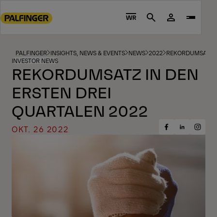
Go
to
WR
Search
main
content
Go
PALFINGER
INSIGHTS, NEWS & EVENTS
NEWS
2022
REKORDUMSATZ I
INVESTOR NEWS
to
REKORDUMSATZ IN DEN
footer
ERSTEN DREI
content
QUARTALEN 2022
OKT. 26 2022
Share
Share
Share
on
on
on
Facebook
Insta
LinkedIn