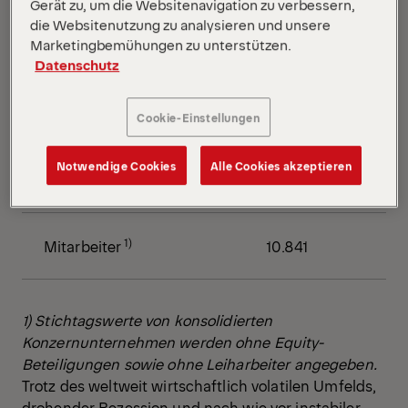
Gerät zu, um die Websitenavigation zu verbessern,
die Websitenutzung zu analysieren und unsere
Marketingbemühungen zu unterstützen.
EBIT
70,6
Datenschutz
EBIT-Marge in %
6,4%
Cookie-Einstellungen
Notwendige Cookies
Alle Cookies akzeptieren
Konzernergebnis
31,8
1)
Mitarbeiter
10.841
1) Stichtagswerte von konsolidierten
Konzernunternehmen werden ohne Equity-
Beteiligungen sowie ohne Leiharbeiter angegeben.
Trotz des weltweit wirtschaftlich volatilen Umfelds,
drohender Rezession und nach wie vor instabiler