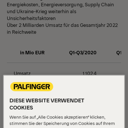
Energiekosten, Energieversorgung, Supply Chain
und Ukraine-Krieg weiterhin als
Unsicherheitsfaktoren
Über 2 Milliarden Umsatz für das Gesamtjahr 2022
in Reichweite
in Mio EUR
Q1-Q3/2020
Q1-Q
Umsatz
1.102,4
EBITDA
140,3
DIESE WEBSITE VERWENDET
COOKIES
EBITDA-Marge
Wenn Sie auf „Alle Cookies akzeptieren“ klicken,
in %
12,7%
stimmen Sie der Speicherung von Cookies auf Ihrem