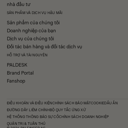
nhà đầu tư
SẢN PHẨM VÀ DỊCH VỤ HẬU MÃI
Sản phẩm của chúng tôi
Doanh nghiệp của bạn
Dịch vụ của chúng tôi
Đối tác bán hàng và đối tác dịch vụ
HỖ TRỢ VÀ TÀI NGUYÊN
PALDESK
Brand Portal
Fanshop
ĐIỀU KHOẢN VÀ ĐIỀU KIỆN
CHÍNH SÁCH BẢO MẬT
COOKIE
DẤU ẤN
ĐƯỜNG DÂY LIÊM CHÍNH
BỘ QUY TẮC ỨNG XỬ
HỆ THỐNG THÔNG BÁO SỰ CỐ
CHÍNH SÁCH DOANH NGHIỆP
QUẢN TRỊ & TUÂN THỦ
© 2026 PALFINGER AG