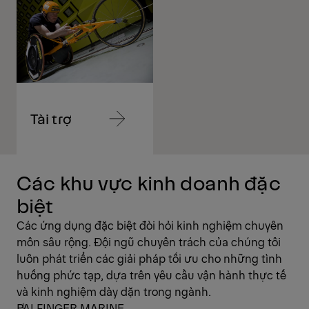
tới
tới
nội
nội
dung
dung
Tài trợ
Chuyển
tới
nội
dung
Chuyển
Các khu vực kinh doanh đặc
tới
nội
biệt
dung
Các ứng dụng đặc biệt đòi hỏi kinh nghiệm chuyên
môn sâu rộng. Đội ngũ chuyên trách của chúng tôi
luôn phát triển các giải pháp tối ưu cho những tình
huống phức tạp, dựa trên yêu cầu vận hành thực tế
và kinh nghiệm dày dặn trong ngành.
PALFINGER MARINE