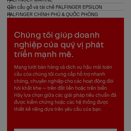
Cần cẩu gỗ và tái chế PALFINGER EPSILON
PALFINGER CHÍNH PHỦ & QUỐC PHÒNG
Chúng tôi giúp doanh
nghiệp của quý vị phát
triển mạnh mẽ.
Mạng lưới bán hàng và dịch vụ hậu mãi toàn
cầu của chúng tôi cung cấp hỗ trợ nhanh
chóng, chuyên nghiệp cho các hoạt động đòi
hỏi khắt khe — trên đất liền hoặc trên biển.
Hãy lựa chọn giữa các giải pháp tiêu chuẩn đã
được kiểm chứng hoặc các hệ thống được
thiết kế riêng dựa trên yêu cầu của bạn.