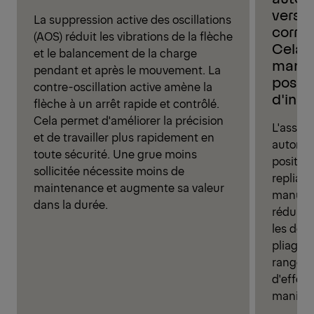
vers l
La suppression active des oscillations
correc
(AOS) réduit les vibrations de la flèche
Cela é
et le balancement de la charge
manue
pendant et après le mouvement. La
positi
contre-oscillation active amène la
d'inst
flèche à un arrêt rapide et contrôlé.
Cela permet d'améliorer la précision
L'assis
et de travailler plus rapidement en
automat
toute sécurité. Une grue moins
position
sollicitée nécessite moins de
repliage
maintenance et augmente sa valeur
manuell
dans la durée.
réduit l
les dom
pliage i
rangeme
d'effort
manipul