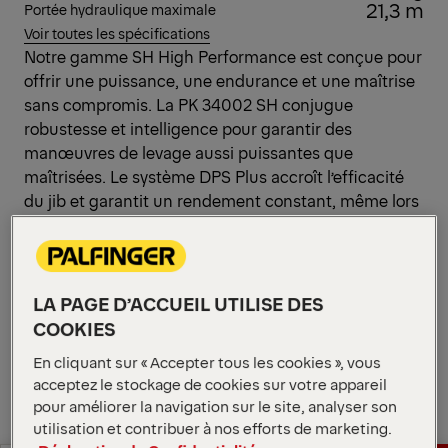
21,3 m
Portée hydraulique maximale
Voir toutes les spécifications
Notre gamme SH High Performance est conçue pour
offrir une puissance, une endurance et une maîtrise
sans compromis. La PK 34002 SH conjugue
robustesse et intelligence pour garantir des
manœuvres de levage aussi puissantes que
maîtrisées. Le système DPS Plus accroît l’efficacité
du jib et garantit un rendement constant, même lors
de manutentions industrielles lourdes qui exigent
une rigueur totale à pleine extension.
Ouvrir les diagrammes
LA PAGE D’ACCUEIL UTILISE DES
Demander un devis
COOKIES
En cliquant sur « Accepter tous les cookies », vous
Demander un devis
Trouver un partenaire commercial
acceptez le stockage de cookies sur votre appareil
pour améliorer la navigation sur le site, analyser son
utilisation et contribuer à nos efforts de marketing.
Trouver un partenaire commercial