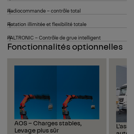
Radiocommande – contrôle total
Rotation illimitée et flexibilité totale
PALTRONIC – Contrôle de grue intelligent
Fonctionnalités optionnelles
AOS – Charges stables,
L'assi
Levage plus sûr
autom