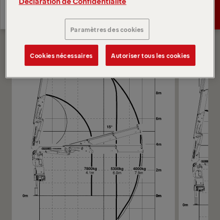
Déclaration de Confidentialité
Diagrammes
Spécifications
Demander un devis
techniques
Paramètres des cookies
Spécifications
Demander un devis
techniques
Cookies nécessaires
Autoriser tous les cookies