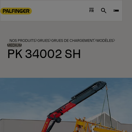
Go
to
FR
Search
main
content
Go
to
NOS PRODUITS
GRUES
GRUES DE CHARGEMENT
MODÈLES
footer
MEDIUM
PK 34002 SH
content