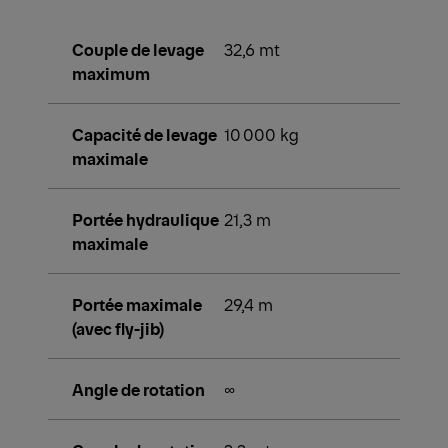
Couple de levage
32,6 mt
maximum
Capacité de levage
10 000 kg
maximale
Portée hydraulique
21,3 m
maximale
Portée maximale
29,4 m
(avec fly-jib)
Angle de rotation
∞