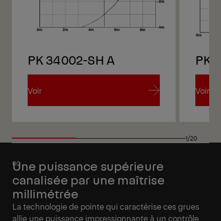
PK 34002-SH A
PK 
Voir
Voir
Voir
Voir
1/20
Une puissance supérieure
canalisée par une maîtrise
millimétrée
La technologie de pointe qui caractérise ces grues
allie une puissance impressionnante à un contrôle