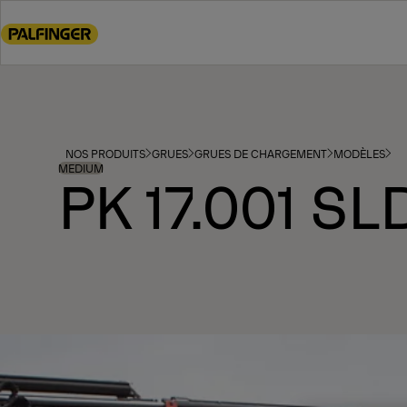
Go
to
main
content
Go
to
footer
NOS PRODUITS
GRUES
GRUES DE CHARGEMENT
MODÈLES
content
MEDIUM
PK 17.001 SL