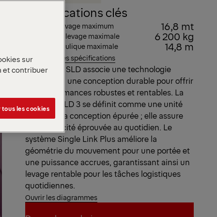
Spécifications clés
16,8 mt
Couple de levage maximum
6 200 kg
Capacité de levage maximale
14,8 m
Portée hydraulique maximale
Voir toutes les spécifications
ookies sur
La gamme SLD associe une technologie
n et contribuer
éprouvée à une conception durable pour offrir
des performances robustes et rentables. La
PK 17.001 SLD 3 se définit comme une unité
 tous les cookies
robuste à la conception épurée ; elle assure
une efficacité éprouvée au quotidien. Le
système Single Link Plus améliore la
géométrie du mouvement pour une portée et
une puissance accrues, garantissant ainsi un
levage rentable pour les tâches logistiques
quotidiennes.
Ouvrir les diagrammes