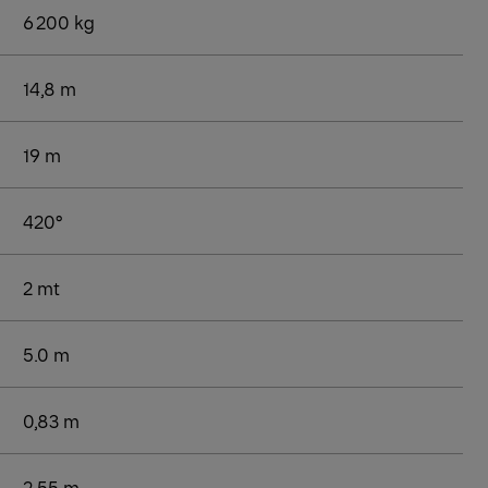
6 200 kg
14,8 m
19 m
420°
2 mt
5.0 m
0,83 m
2,55 m