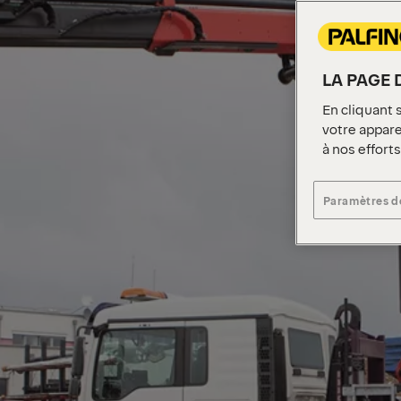
LA PAGE 
En cliquant 
votre apparei
à nos effort
Paramètres d