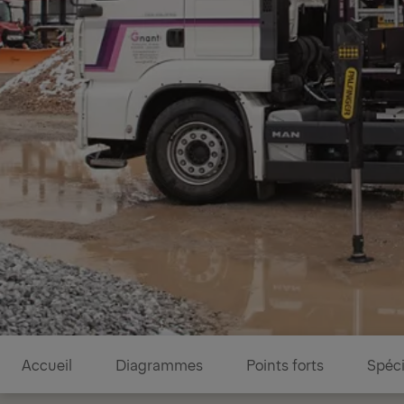
Diagrammes
Accueil
Diagrammes
Points forts
Spéci