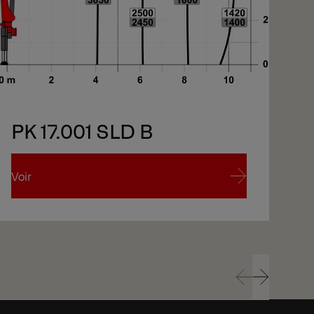
PK 17.001 SLD B
Voir
Voi
Voir
Voi
Prev
Next