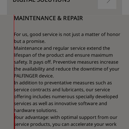
跳
转
到
内
MAINTENANCE & REPAIR
容
跳
转
到
内
For us, good service is not just a matter of honor
容
but a promise.
Maintenance and regular service extend the
lifespan of the product and ensure maximum
safety. It pays off. Preventive measures increase
the availability and reduce the downtime of your
PALFINGER device.
In addition to preventative measures such as
service contracts and lubricants, our service
offering includes numerous specially developed
services as well as innovative software and
hardware solutions.
Your advantage: with optimal support from our
service products, you can accelerate your work