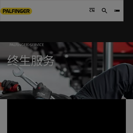
Go
to
CN
Search
main
content
Go
to
PALFINGER
SERVICE
footer
content
终生服务