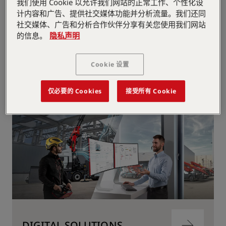
我们使用 Cookie 以允许我们网站的正常工作、个性化设
计内容和广告、提供社交媒体功能并分析流量。我们还同
社交媒体、广告和分析合作伙伴分享有关您使用我们网站
的信息。
隐私声明
MAINTENANCE & REPAIR
跳
转
Cookie 设置
到
内
容
跳
仅必要的 Cookies
接受所有 Cookie
转
到
内
容
DIGITAL SOLUTIONS