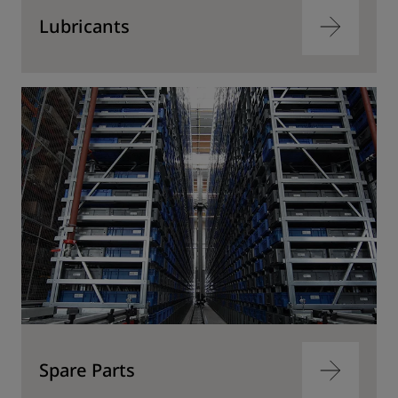
Lubricants
跳
转
到
内
容
跳
转
到
内
容
Spare Parts
跳
转