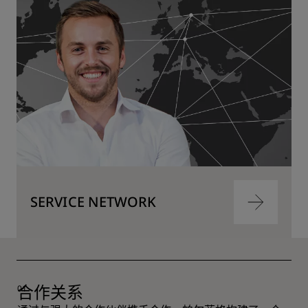
到
内
容
SERVICE NETWORK
跳
转
到
内
容
跳
转
到
内
合作关系
容