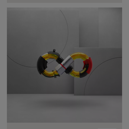
内
容
跳
转
到
内
容