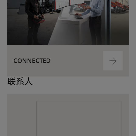
CONNECTED
跳
转
到
内
联系人
容
跳
转
到
内
容