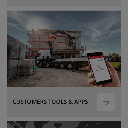
到
内
容
跳
转
到
内
容
CUSTOMERS TOOLS & APPS
跳
转
到
内
容
跳
转