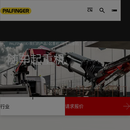
Go
to
CN
Search
main
content
Go
to
PALFINGER
我们的产品
起重机
随车起重机
footer
content
随车起重机
请求报价
行业
请求报价
行业