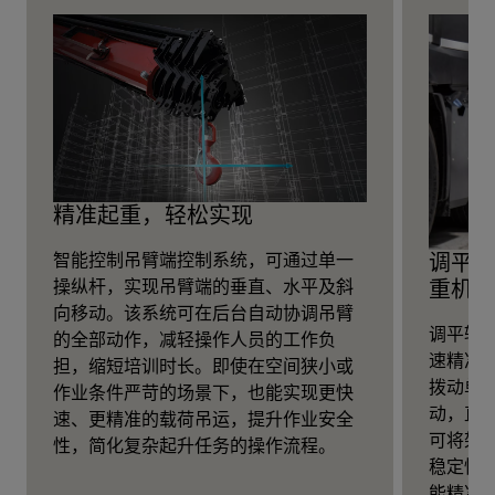
精准起重，轻松实现
调平辅
智能控制吊臂端控制系统，可通过单一
重机
操纵杆，实现吊臂端的垂直、水平及斜
向移动。该系统可在后台自动协调吊臂
调平辅
的全部动作，减轻操作人员的工作负
速精准
担，缩短培训时长。即使在空间狭小或
拨动单
作业条件严苛的场景下，也能实现更快
动，直
速、更精准的载荷吊运，提升作业安全
可将架设
性，简化复杂起升任务的操作流程。
稳定性
能精准